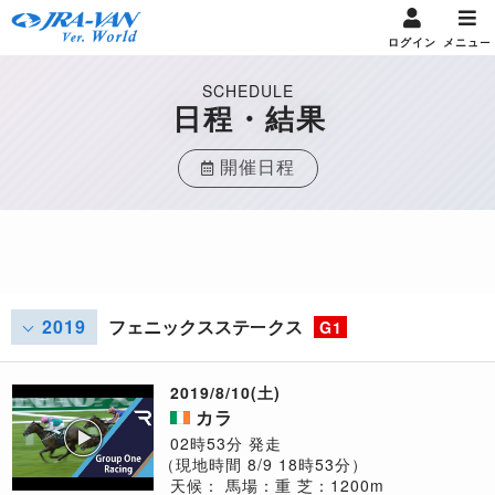
ログイン
メニュー
SCHEDULE
日程・結果
開催日程
2019
フェニックスステークス
G1
2019/8/10(土)
カラ
02時53分 発走
（現地時間 8/9 18時53分）
天候：
馬場：重
芝：1200m