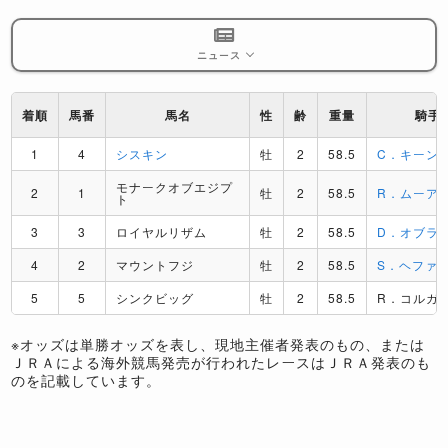
ニュース
着順
馬番
馬名
性
齢
重量
騎手
1
4
シスキン
牡
2
58.5
C．キーン
モナークオブエジプ
2
1
牡
2
58.5
R．ムーア
ト
3
3
ロイヤルリザム
牡
2
58.5
D．オブラ
4
2
マウントフジ
牡
2
58.5
S．ヘファ
5
5
シンクビッグ
牡
2
58.5
R．コルガ
※オッズは単勝オッズを表し、現地主催者発表のもの、または
ＪＲＡによる海外競馬発売が行われたレースはＪＲＡ発表のも
のを記載しています。