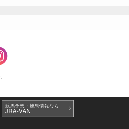
agram
す。
競馬予想・競馬情報なら
JRA-VAN