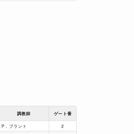
調教師
ゲート番
P．ブラント
2