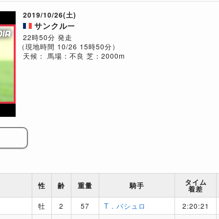
2019/10/26(土)
サンクルー
22時50分 発走
（現地時間 10/26 15時50分）
天候：
馬場：不良
芝：2000m
タイム
性
齢
重量
騎手
着差
牡
2
57
T．バシュロ
2:20:21