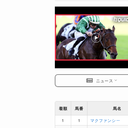
ニュース
着順
馬番
馬名
1
1
マクファンシー