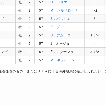
ダム
牡
2
57
O．ペリエ
3
牡
2
57
M．バルザローナ
1/2
ンズ
牡
2
57
S．パスキエ
3
牡
2
57
P．ブドー
6
牡
2
57
C．デムーロ
1 3/4
牡
2
57
J．オージュ
4
キング
牡
2
57
E．マクナマラ
3 1/2
牡
2
57
M．ギュイヨン
催者発表のもの、またはＪＲＡによる海外競馬発売が行われたレー