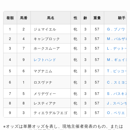
着順
馬番
馬名
性
齢
重量
騎手
1
2
ジェマイエル
牝
3
57
G．ブノワ
2
4
キャンプロック
牝
3
57
M．バルザロ
3
7
ホークスムーア
牝
3
57
L．デットー
4
9
レフトハンド
牝
3
57
M．ギュイヨ
5
6
マグナニム
牝
3
57
T．ピッコー
6
1
ロスヴァナ
牝
3
57
C．スミヨン
7
5
メリデヴィー
牝
3
57
S．パスキエ
8
8
レスティアナ
牝
3
57
J．スペンサ
9
3
ティエラデルフエゴ
牝
3
57
O．ペリエ
※オッズは単勝オッズを表し、現地主催者発表のもの、または