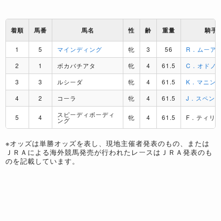
着順
馬番
馬名
性
齢
重量
騎手
1
5
マインディング
牝
3
56
R．ムーア
2
1
ボカバチアタ
牝
4
61.5
C．オドノ
3
3
ルシーダ
牝
4
61.5
K．マニン
4
2
コーラ
牝
4
61.5
J．スペン
スピーディボーディ
5
4
牝
4
61.5
F．ティリ
ング
※オッズは単勝オッズを表し、現地主催者発表のもの、または
ＪＲＡによる海外競馬発売が行われたレースはＪＲＡ発表のも
のを記載しています。