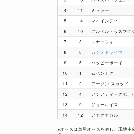
4
11
ミュラー
5
14
マイインディ
6
10
アルベルトゥスマク
7
3
スナーフィ
8
8
カジノドライヴ
9
5
ハッピーボーイ
10
1
ムハンナク
11
2
アーソン スカッド
12
4
アジアティックボー
13
9
ジョールイス
14
12
アナクナカル
※オッズは単勝オッズを表し、現地主