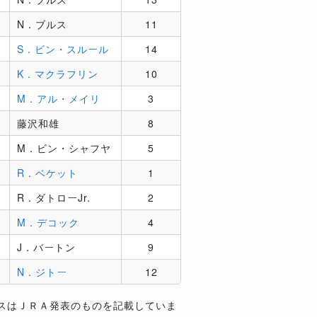
N．ブルス
11
S．ビン・スルール
14
K．マクラフリン
10
M．アル・メイリ
3
藤沢和雄
8
M．ビン・シャフヤ
5
R．ベケット
1
R．ダトローJr.
2
M．デコック
4
J．バートン
9
N．ジトー
12
スはＪＲＡ発表のものを記載していま