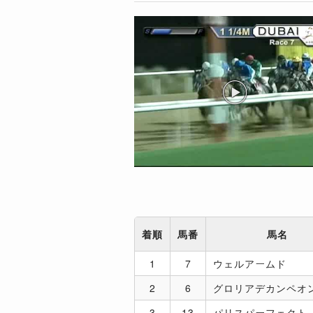
着順
馬番
馬名
1
7
ウェルアームド
2
6
グロリアデカンペオ
3
13
パリスパーフェクト