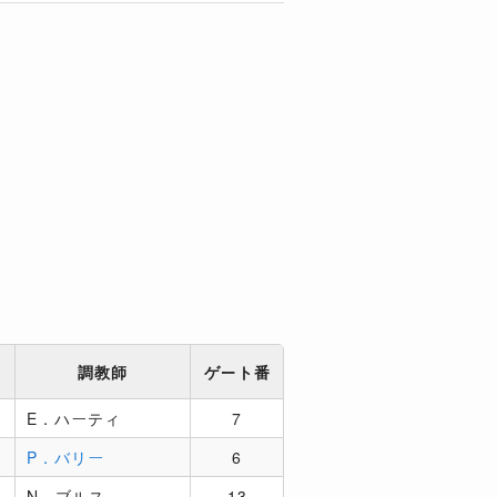
調教師
ゲート番
1
E．ハーティ
7
P．バリー
6
N．ブルス
13