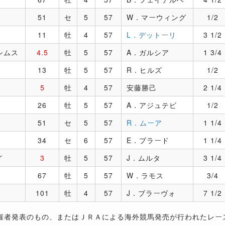
51
セ
5
57
W．マーウィング
1/2
11
牡
4
57
L．デットーリ
3 1/2
シムス
4.5
牡
5
57
A．ガルシア
1 3/4
13
牡
5
57
R．ヒルズ
1/2
5
牡
4
57
安藤勝己
2 1/4
26
牡
5
57
A．アジュテビ
1/2
51
セ
5
57
R．ムーア
1 1/4
34
セ
6
57
E．プラード
1 1/4
イ
3
牡
5
57
J．ムルタ
3 1/4
67
牡
5
57
W．ラモス
3/4
101
牡
4
57
J．ブラーヴォ
7 1/2
催者発表のもの、またはＪＲＡによる海外競馬発売が行われたレー