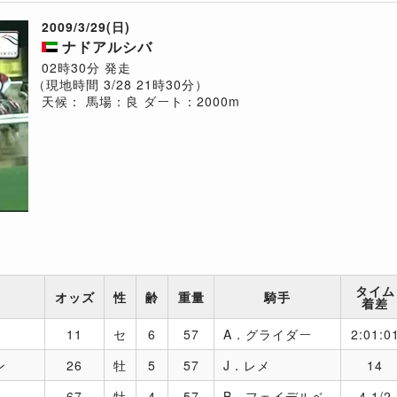
2009/3/29(日)
ナドアルシバ
02時30分 発走
（現地時間 3/28 21時30分）
天候：
馬場：良
ダート：2000m
タイム
オッズ
性
齢
重量
騎手
着差
11
セ
6
57
A．グライダー
2:01:0
ン
26
牡
5
57
J．レメ
14
67
牡
4
57
B．フェイデルベ
4 1/2