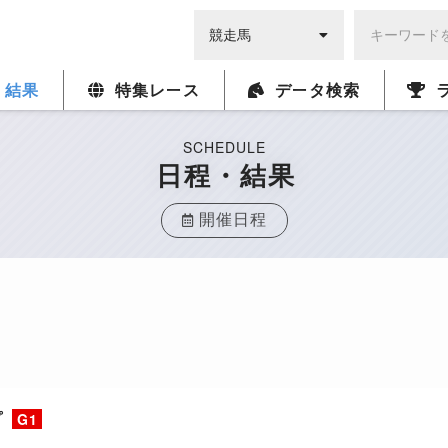
・結果
特集レース
データ検索
SCHEDULE
日程・結果
開催日程
プ
G1