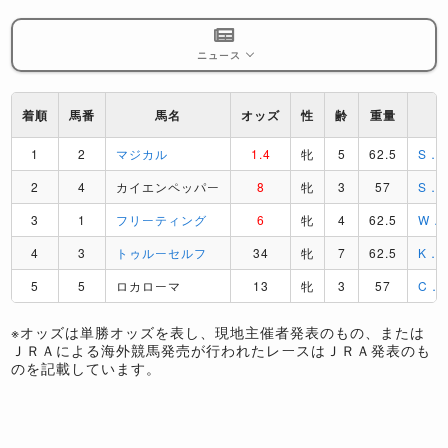
ニュース
着順
馬番
馬名
オッズ
性
齢
重量
1
2
マジカル
1.4
牝
5
62.5
S．
2
4
カイエンペッパー
8
牝
3
57
S．
3
1
フリーティング
6
牝
4
62.5
W．
4
3
トゥルーセルフ
34
牝
7
62.5
K．
5
5
ロカローマ
13
牝
3
57
C．
※オッズは単勝オッズを表し、現地主催者発表のもの、または
ＪＲＡによる海外競馬発売が行われたレースはＪＲＡ発表のも
のを記載しています。