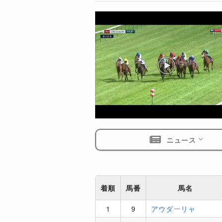
ニュース
着順
馬番
馬名
1
9
アウダーリャ