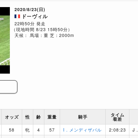
2020/8/23(日)
ドーヴィル
22時50分 発走
（現地時間 8/23 15時50分）
天候：
馬場：重
芝：2000m
タイム
オッズ
性
齢
重量
騎手
着差
58
牝
4
57
I．メンディザバル
2:08:23
J