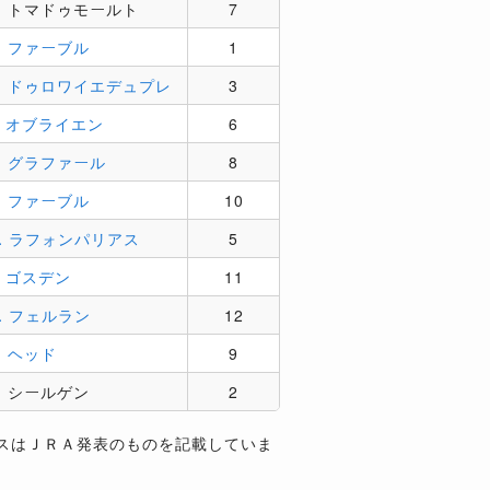
．トマドゥモールト
7
．ファーブル
1
．ドゥロワイエデュプレ
3
．オブライエン
6
．グラファール
8
．ファーブル
10
．ラフォンパリアス
5
．ゴスデン
11
．フェルラン
12
．ヘッド
9
．シールゲン
2
スはＪＲＡ発表のものを記載していま