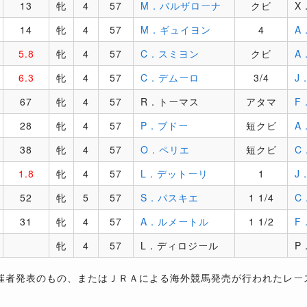
13
牝
4
57
M．バルザローナ
クビ
X
14
牝
4
57
M．ギュイヨン
4
A
5.8
牝
4
57
C．スミヨン
クビ
A
6.3
牝
4
57
C．デムーロ
3/4
J
67
牝
4
57
R．トーマス
アタマ
F
28
牝
4
57
P．ブドー
短クビ
A
38
牝
4
57
O．ペリエ
短クビ
C
1.8
牝
4
57
L．デットーリ
1
J
52
牝
5
57
S．パスキエ
1 1/4
C
31
牝
4
57
A．ルメートル
1 1/2
F
牝
4
57
L．ディロジール
P
催者発表のもの、またはＪＲＡによる海外競馬発売が行われたレー