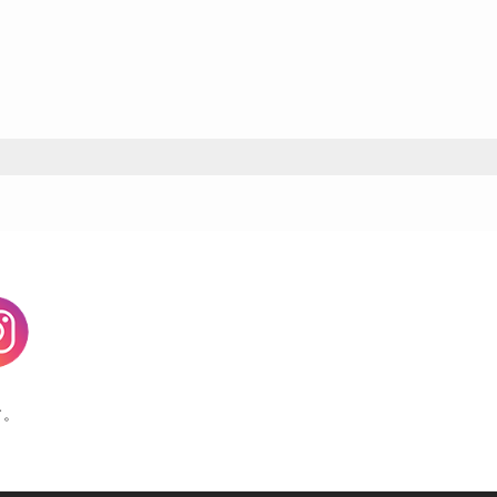
agram
す。