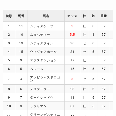
着順
馬番
馬名
オッズ
性
齢
重量
1
11
シティスケープ
9
牡
6
57
J
2
10
ムタハディー
5.5
牡
4
57
C
3
13
シティスタイル
26
セ
6
57
M
4
15
ウィグモアホール
21
セ
5
57
J
5
9
エクステンション
17
牡
5
57
J
6
5
ムジール
15
牡
5
57
K
アンビシャスドラゴ
7
4
3
セ
5
57
D
ン
8
6
デリゲーター
23
牡
6
57
L
9
7
ダークシャドウ
11
牡
5
57
10
3
ラジサマン
67
牡
5
57
R
グリーンデスティニ
11
1
41
セ
5
57
G