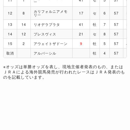
ー
カリフォルニアメモ
12
8
17
セ
6
57
M
リー
13
14
リオデラプラタ
41
牡
7
57
S
14
12
プレスヴィス
21
セ
8
57
R
15
2
アウェイトザドーン
9
牡
5
57
J
取消
アルバーシル
牡
4
57
※オッズは単勝オッズを表し、現地主催者発表のもの、または
ＪＲＡによる海外競馬発売が行われたレースはＪＲＡ発表のも
のを記載しています。