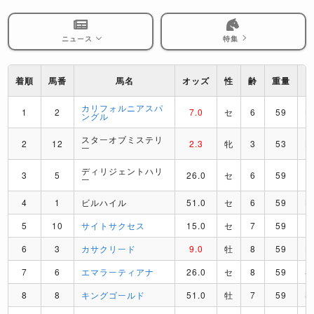
ニュース
特集
着順
馬番
馬名
オッズ
性
齢
重量
カリフォルニアスパ
1
2
7.0
セ
6
59
B
ングル
スターオブミステリ
2
12
2.3
牝
3
53
L
ー
ディリジェントハリ
3
5
26.0
セ
6
59
R
ー
4
1
ビルハイル
51.0
セ
6
59
B
5
10
サイトサクセス
15.0
セ
7
59
R
6
3
カサクリード
9.0
牡
8
59
L
7
6
エマラーティアナ
26.0
セ
8
59
S
8
8
キングゴールド
51.0
牡
7
59
S