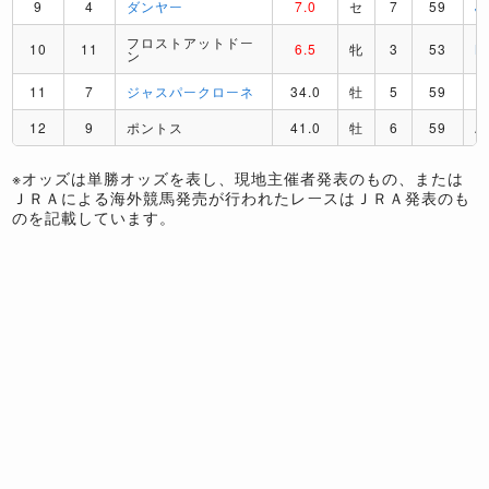
9
4
ダンヤー
7.0
セ
7
59
J
フロストアットドー
10
11
6.5
牝
3
53
M
ン
11
7
ジャスパークローネ
34.0
牡
5
59
12
9
ポントス
41.0
牡
6
59
A
※オッズは単勝オッズを表し、現地主催者発表のもの、または
ＪＲＡによる海外競馬発売が行われたレースはＪＲＡ発表のも
のを記載しています。