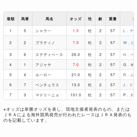
着順
馬番
馬名
オッズ
性
齢
重量
1
5
シャラー
1.5
牡
2
57
L．デ
2
2
ブラティノ
7.5
牡
2
57
W．ビ
3
6
ステディペース
26.0
牡
2
57
H．ベ
4
1
アジャヤ
7.0
牡
2
57
G．ギ
5
4
ルーロー
21.0
牡
2
57
R．ム
6
7
ベンチュラス
13.0
牡
2
57
J．ド
7
3
マドリーニョ
101.0
牡
2
57
P．ド
※オッズは単勝オッズを表し、現地主催者発表のもの、または
ＪＲＡによる海外競馬発売が行われたレースはＪＲＡ発表のも
のを記載しています。