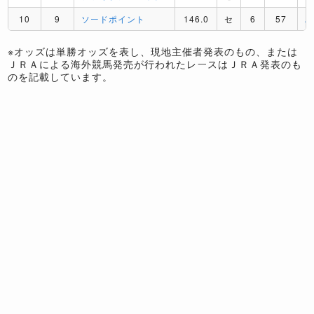
10
9
ソードポイント
146.0
セ
6
57
A
※オッズは単勝オッズを表し、現地主催者発表のもの、または
ＪＲＡによる海外競馬発売が行われたレースはＪＲＡ発表のも
のを記載しています。