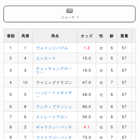
ニュース
着順
馬番
馬名
オッズ
性
齢
重量
1
1
ヴォイッジバブル
1.3
セ
6
57
J
2
4
エンスード
15.0
セ
5
57
K
チェンチェングロー
3
3
16.0
セ
5
57
H
リー
4
10
ウイニングドラゴン
47.0
セ
7
57
H
ハッピートゥギャザ
5
5
48.0
セ
6
57
A
ー
6
8
ラシティブランシュ
86.0
セ
6
57
M
7
6
ストレートアロン
56.0
セ
6
57
L
8
2
ギャラクシーパッチ
4.1
セ
5
57
B
9
7
ファイブジーパッチ
73.0
セ
7
57
B