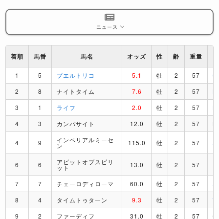
ニュース
着順
馬番
馬名
オッズ
性
齢
重量
1
5
プエルトリコ
5.1
牡
2
57
C
2
8
ナイトタイム
7.6
牡
2
57
M
3
1
ライフ
2.0
牡
2
57
M
4
3
カンパサイト
12.0
牡
2
57
M
インペリアルミーセ
4
9
115.0
牡
2
57
A
ン
アビットオブスピリ
6
6
13.0
牡
2
57
R
ット
7
7
チェーロディローマ
60.0
牡
2
57
A
8
4
タイムトゥターン
9.3
牡
2
57
9
2
ファーディフ
31.0
牡
2
57
C