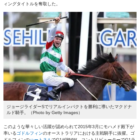
ィングタイトルを奪取した。
ジョージライダーSでリアルインパクトを勝利に導いたマクドナ
ルド騎手。（Photo by Getty Images）
このような華々しい活躍が認められて2015年3月にモハメド殿下が
率いる
ゴドルフィン
のオーストラリアにおける主戦騎手に抜擢。ゴ
ドルフィンの
ハートネル
でG1ザBMW、コントリビューターでG1ラ