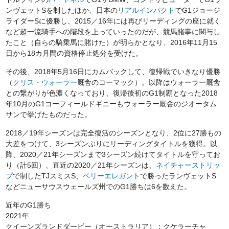
ンヴェットSを制したほか、日本の
リアルインパクト
でG1ジョージ
ライダーSに優勝し、2015／16年には再びリーディングの座に就く
など超一流騎手への階段を上っていったのだが、競馬賭事に関与し
たこと（自らの騎乗馬に賭けた）が明らかとなり、2016年11月15
日から18カ月間の資格停止処分を受けた。
その後、2018年5月16日にカムバックして、復帰戦でいきなり優勝
（
クリス・ウォーラー
厩舎のコーマック）。以降はウォーラー厩舎
との繋がりが色濃くなっており、復帰後初のG1制覇となった2018
年10月のG1コーフィールドギニーもウォーラー厩舎のジオータム
サンで挙げたものだった。
2018／19年シーズンは完全復活のシーズンとなり、2位に27勝もの
大差をつけて、3シーズンぶりにリーディングタイトルを獲得。以
降、2020／21年シーズンまで3シーズン続けてタイトルを守ってお
り（計5回）、直近の2020／21年シーズンは、
ネイチャーストリッ
プ
で制したTJスミスS、
ベリーエレガント
で勝ったランヴェットS
などニューサウスウェールズ州でのG1勝ちは6を数えた。
近年のG1勝ち
2021年
クイーンズランドダービー（オーストラリア）：クケラーチャ