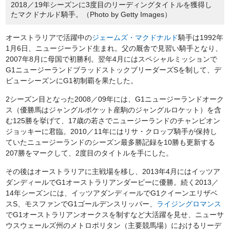
2018／19年シーズンに3度目のリーディングタイトルを獲得し
たマクドナルド騎手。（Photo by Getty Images）
オーストラリアで活躍中の
ジェームズ・マクドナルド
騎手は1992年
1月6日、ニュージーランド生まれ。父の厩舎で見習い騎手となり、
2007年8月に母国で初勝利。翌年4月にはスペシャルミッションで
G1ニュージーランドブラッドストックブリーダーズSを制して、デ
ビューシーズンにG1初制覇を果たした。
2シーズン目となった2008／09年には、G1ニュージーランドオーク
ス（優勝馬はジャングルポケット産駒のジャングルロケット）を含
む125勝を挙げて、17歳の若さでニュージーランドのチャンピオン
ジョッキーに君臨。2010／11年にはリサ・クロップ騎手が保持し
ていたニュージーランドのシーズン最多勝記録を10勝も更新する
207勝をマークして、2度目のタイトルを手にした。
その後はオーストラリアに主戦場を移し、2013年4月にはイッツア
ダンディールでG1オーストラリアンダービーに優勝。続く2013／
14年シーズンには、イッツアダンディールでG1クイーンエリザベ
スS、モスファンでG1ゴールデンスリッパー、
ライジングロマンス
でG1オーストラリアンオークスを制すなど大活躍を見せ、ニューサ
ウスウェールズ州のメトロポリタン（主要競馬場）におけるリーデ