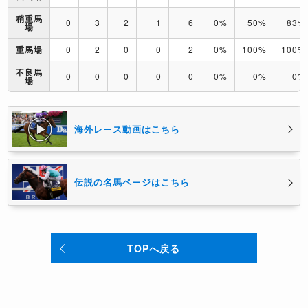
稍重馬
0
3
2
1
6
0%
50%
83%
場
重馬場
0
2
0
0
2
0%
100%
100%
不良馬
0
0
0
0
0
0%
0%
0%
場
海外レース動画はこちら
伝説の名馬ページはこちら
TOPへ戻る