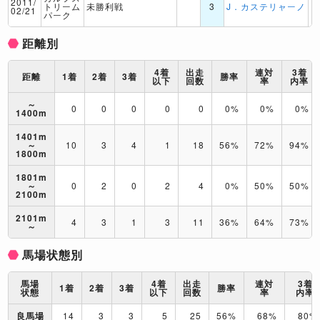
2011/
トリーム
未勝利戦
3
J．カステリャーノ
02/21
パーク
距離別
4着
出走
連対
3着
距離
1着
2着
3着
勝率
以下
回数
率
内率
～
0
0
0
0
0
0%
0%
0%
1400m
1401m
～
10
3
4
1
18
56%
72%
94%
1800m
1801m
～
0
2
0
2
4
0%
50%
50%
2100m
2101m
4
3
1
3
11
36%
64%
73%
～
馬場状態別
馬場
4着
出走
連対
3着
1着
2着
3着
勝率
状態
以下
回数
率
内率
良馬場
14
3
3
5
25
56%
68%
80%