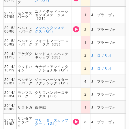
ク
ユナイテッドネーシ
2015/
モンマス
ョンズステークス
1
J．ブラーヴォ
07/05
パーク
（G1）
2015/
ベルモン
マンハッタンステー
2
J．ブラーヴォ
06/06
トパーク
クス（G1）
2015/
ベルモン
フォートマーシース
1
J．ブラーヴォ
05/02
トパーク
テークス（G3）
2014/
アケダク
レッドスミスハンデ
2
J．ロザリオ
11/15
ト
キャップ（G3）
2014/
ウッドバ
カナディアンインタ
2
J．ロザリオ
10/19
イン
ーナショナル（G1）
2014/
ベルモン
ジョーハーシュター
4
J．ブラーヴォ
09/27
トパーク
フクラシック（G1）
2014/
モンマス
クリフハンガーステ
2
J．ブラーヴォ
08/24
パーク
ークス（G3）
2014/
サラトガ
条件戦
1
J．ブラーヴォ
08/02
サンタア
2013/
ブリーダーズカップ
ニタパー
8
J．ブラーヴォ
11/02
ターフ（G1）
ク