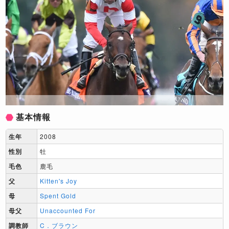
基本情報
生年
2008
性別
牡
毛色
鹿毛
父
Kitten's Joy
母
Spent Gold
母父
Unaccounted For
調教師
C．ブラウン