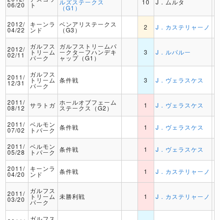
ルズステークス
10
J．ムルタ
06/20
ト
（G1）
2012/
キーンラ
ベンアリステークス
2
J．カステリャーノ
04/22
ンド
（G3）
ガルフス
ガルフストリームパ
2012/
トリーム
ークターフハンデキ
3
J．ルパルー
02/11
パーク
ャップ（G1）
ガルフス
2011/
トリーム
条件戦
3
J．ヴェラスケス
12/31
パーク
2011/
ホールオブフェーム
サラトガ
1
J．ヴェラスケス
08/12
ステークス（G2）
2011/
ベルモン
条件戦
1
J．ヴェラスケス
07/02
トパーク
2011/
ベルモン
条件戦
1
J．ヴェラスケス
05/28
トパーク
2011/
キーンラ
条件戦
1
J．カステリャーノ
04/20
ンド
ガルフス
2011/
トリーム
未勝利戦
1
J．カステリャーノ
03/20
パーク
ガルフス