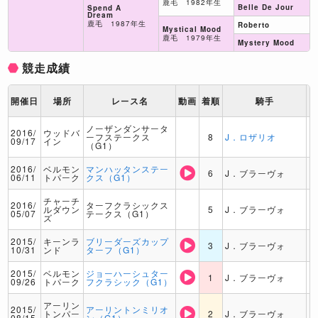
鹿毛 1982年生
Belle De Jour
Spend A
Dream
鹿毛 1987年生
Roberto
Mystical Mood
鹿毛 1979年生
Mystery Mood
競走成績
開催日
場所
レース名
動画
着順
騎手
ノーザンダンサータ
2016/
ウッドバ
ーフステークス
8
J．ロザリオ
09/17
イン
（G1）
2016/
ベルモン
マンハッタンステー
6
J．ブラーヴォ
06/11
トパーク
クス（G1）
チャーチ
2016/
ターフクラシックス
ルダウン
5
J．ブラーヴォ
05/07
テークス（G1）
ズ
2015/
キーンラ
ブリーダーズカップ
3
J．ブラーヴォ
10/31
ンド
ターフ（G1）
2015/
ベルモン
ジョーハーシュター
1
J．ブラーヴォ
09/26
トパーク
フクラシック（G1）
アーリン
2015/
アーリントンミリオ
トンパー
2
J．ブラーヴォ
08/15
ン（G1）