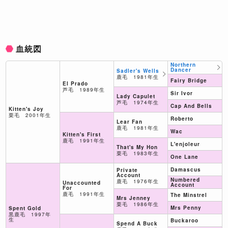
血統図
Northern
Dancer
Sadler's Wells
鹿毛 1981年生
Fairy Bridge
El Prado
芦毛 1989年生
Sir Ivor
Lady Capulet
芦毛 1974年生
Cap And Bells
Kitten's Joy
栗毛 2001年生
Roberto
Lear Fan
鹿毛 1981年生
Wac
Kitten's First
鹿毛 1991年生
L'enjoleur
That's My Hon
栗毛 1983年生
One Lane
Damascus
Private
Account
Numbered
鹿毛 1976年生
Unaccounted
Account
For
鹿毛 1991年生
The Minstrel
Mrs Jenney
栗毛 1986年生
Mrs Penny
Spent Gold
黒鹿毛 1997年
生
Buckaroo
Spend A Buck