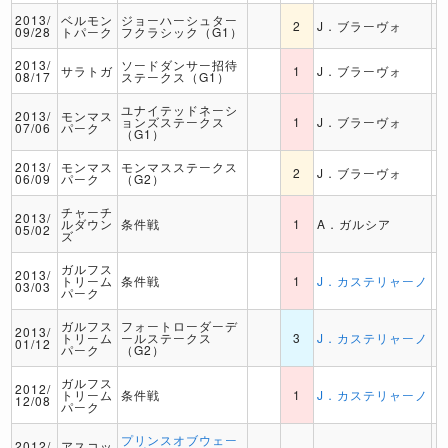
2013/
ベルモン
ジョーハーシュター
2
J．ブラーヴォ
09/28
トパーク
フクラシック（G1）
2013/
ソードダンサー招待
サラトガ
1
J．ブラーヴォ
08/17
ステークス（G1）
ユナイテッドネーシ
2013/
モンマス
ョンズステークス
1
J．ブラーヴォ
07/06
パーク
（G1）
2013/
モンマス
モンマスステークス
2
J．ブラーヴォ
06/09
パーク
（G2）
チャーチ
2013/
ルダウン
条件戦
1
A．ガルシア
05/02
ズ
ガルフス
2013/
トリーム
条件戦
1
J．カステリャーノ
03/03
パーク
ガルフス
フォートローダーデ
2013/
トリーム
ールステークス
3
J．カステリャーノ
01/12
パーク
（G2）
ガルフス
2012/
トリーム
条件戦
1
J．カステリャーノ
12/08
パーク
プリンスオブウェー
2012/
アスコッ