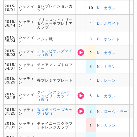
2015/
シャティ
セレブレイションカ
10
N．カラン
芝
10/01
ン
ップ
プリンスジュエリー
2015/
シャティ
＆ウォッチプレミア
4
D．ホワイト
芝
06/14
ン
カップ
2015/
シャティ
ハンデ戦
8
D．ホワイト
芝
05/24
ン
2015/
シャティ
チャンピオンズマイ
2
N．カラン
芝
05/03
ン
ル（G1）
2015/
シャティ
チェアマンズトロフ
3
N．カラン
芝
04/07
ン
ィー
2015/
シャティ
香プレミアプレート
4
D．レーン
芝
03/29
ン
クイーンズシルバー
2015/
シャティ
ジュビリーカップ
6
N．カラン
芝
03/15
ン
（G1）
2015/
シャティ
香スチュワーズカッ
3
N．ローウィラー
芝
01/25
ン
プ（G1）
2015/
シャティ
チャイニーズクラブ
1
N．カラン
芝
01/01
ン
チャレンジカップ
2014/
シャティ