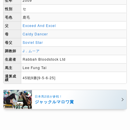
生年
2009
性別
セ
毛色
鹿毛
父
Exceed And Excel
母
Caldy Dancer
母父
Soviet Star
調教師
J．ムーア
生産者
Rabbah Bloodstock Ltd
馬主
Lee Fung Tai
通算成
45戦9勝[9-5-6-25]
績
日本馬2頭が参戦！
ジャックルマロワ賞