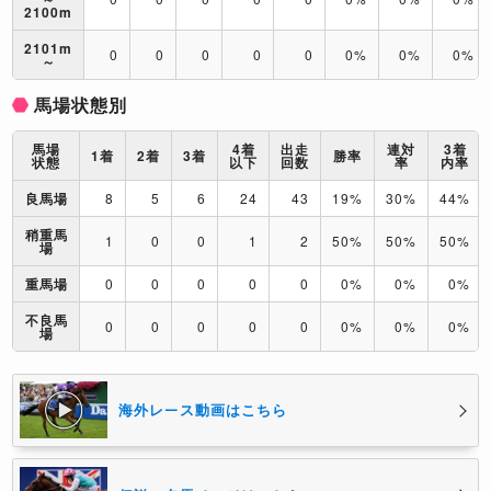
2100m
2101m
0
0
0
0
0
0%
0%
0%
～
馬場状態別
馬場
4着
出走
連対
3着
1着
2着
3着
勝率
状態
以下
回数
率
内率
良馬場
8
5
6
24
43
19%
30%
44%
稍重馬
1
0
0
1
2
50%
50%
50%
場
重馬場
0
0
0
0
0
0%
0%
0%
不良馬
0
0
0
0
0
0%
0%
0%
場
海外レース動画はこちら