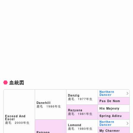
血統図
Northern
Dancer
Danzig
鹿毛 1977年生
Pas De Nom
Danehill
鹿毛 1986年生
His Majesty
Razyana
鹿毛 1981年生
Spring Adieu
Exceed And
Excel
Northern
鹿毛 2000年生
Dancer
Lomond
鹿毛 1980年生
My Charmer
Patrona