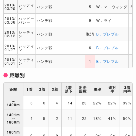
2013/
シャティ
ハンデ戦
5
W．マーウィング
A
03/20
ン
2013/
ハッピー
ハンデ戦
9
W．ライ
芝
03/06
バレー
2013/
シャティ
ハンデ戦
取消
B．プレブル
芝
02/12
ン
2013/
シャティ
ハンデ戦
6
B．プレブル
芝
01/27
ン
2013/
シャティ
ハンデ戦
1
B．プレブル
芝
01/01
ン
距離別
4着
出走
連対
3着
距離
1着
2着
3着
勝率
以下
回数
率
内率
～
5
0
4
14
23
22%
22%
39%
1400m
1401m
～
4
5
2
11
22
18%
41%
50%
1800m
1801m
～
0
0
0
0
0
0%
0%
0%