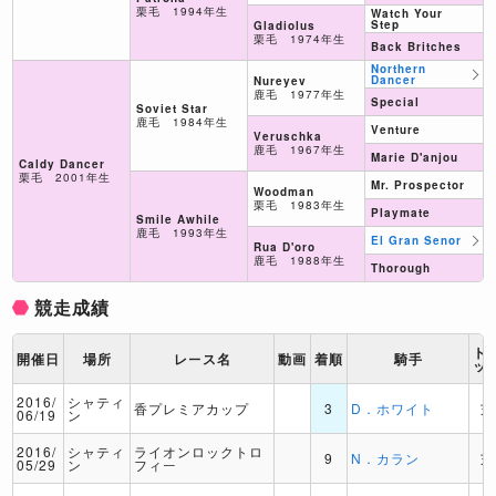
栗毛 1994年生
Watch Your
Step
Gladiolus
栗毛 1974年生
Back Britches
Northern
Dancer
Nureyev
鹿毛 1977年生
Special
Soviet Star
鹿毛 1984年生
Venture
Veruschka
鹿毛 1967年生
Marie D'anjou
Caldy Dancer
栗毛 2001年生
Mr. Prospector
Woodman
栗毛 1983年生
Playmate
Smile Awhile
鹿毛 1993年生
El Gran Senor
Rua D'oro
鹿毛 1988年生
Thorough
競走成績
ト
開催日
場所
レース名
動画
着順
騎手
ッ
2016/
シャティ
香プレミアカップ
3
D．ホワイト
芝
06/19
ン
2016/
シャティ
ライオンロックトロ
9
N．カラン
芝
05/29
ン
フィー