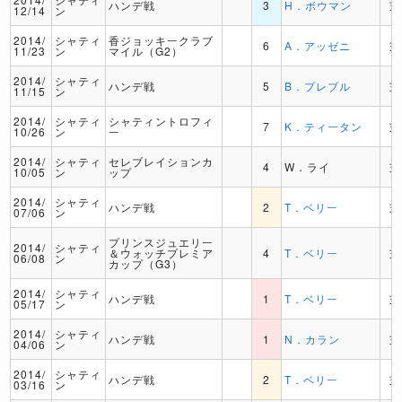
ハンデ戦
3
H．ボウマン
芝
12/14
ン
2014/
シャティ
香ジョッキークラブ
6
A．アッゼニ
芝
11/23
ン
マイル（G2）
2014/
シャティ
ハンデ戦
5
B．プレブル
芝
11/15
ン
2014/
シャティ
シャティントロフィ
7
K．ティータン
芝
10/26
ン
ー
2014/
シャティ
セレブレイションカ
4
W．ライ
芝
10/05
ン
ップ
2014/
シャティ
ハンデ戦
2
T．ベリー
芝
07/06
ン
プリンスジュエリー
2014/
シャティ
＆ウォッチプレミア
4
T．ベリー
芝
06/08
ン
カップ（G3）
2014/
シャティ
ハンデ戦
1
T．ベリー
芝
05/17
ン
2014/
シャティ
ハンデ戦
1
N．カラン
芝
04/06
ン
2014/
シャティ
ハンデ戦
2
T．ベリー
芝
03/16
ン