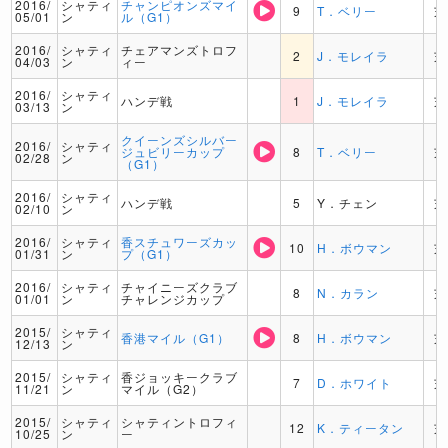
2016/
シャティ
チャンピオンズマイ
9
T．ベリー
芝
05/01
ン
ル（G1）
2016/
シャティ
チェアマンズトロフ
2
J．モレイラ
芝
04/03
ン
ィー
2016/
シャティ
ハンデ戦
1
J．モレイラ
芝
03/13
ン
クイーンズシルバー
2016/
シャティ
ジュビリーカップ
8
T．ベリー
芝
02/28
ン
（G1）
2016/
シャティ
ハンデ戦
5
Y．チェン
芝
02/10
ン
2016/
シャティ
香スチュワーズカッ
10
H．ボウマン
芝
01/31
ン
プ（G1）
2016/
シャティ
チャイニーズクラブ
8
N．カラン
芝
01/01
ン
チャレンジカップ
2015/
シャティ
香港マイル（G1）
8
H．ボウマン
芝
12/13
ン
2015/
シャティ
香ジョッキークラブ
7
D．ホワイト
芝
11/21
ン
マイル（G2）
2015/
シャティ
シャティントロフィ
12
K．ティータン
芝
10/25
ン
ー