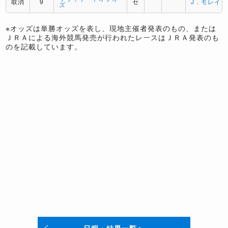
取消
9
セ
J．モレイラ
ズ
※オッズは単勝オッズを表し、現地主催者発表のもの、または
ＪＲＡによる海外競馬発売が行われたレースはＪＲＡ発表のも
のを記載しています。