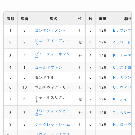
着順
馬番
馬名
性
齢
重量
騎手
1
3
コンテントメント
セ
5
126
B．プレブ
ビューティーフレー
2
2
セ
6
126
Z．パート
ム
ビューティーオンリ
3
4
セ
5
126
R．ムーア
ー
4
1
ゴールドファン
セ
7
126
C．スミヨ
5
5
ダンドネル
セ
6
126
N．カラン
6
10
マルチヴィクトリー
セ
6
126
C．ウィリ
チャールズザグレー
7
6
セ
7
126
K．ティー
ト
リワーディングヒー
8
7
セ
7
126
T．ベリー
ロー
9
8
シークレットシャム
セ
6
126
N．ローウ
ザウィザードオブオ