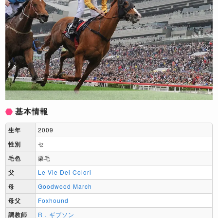
基本情報
生年
2009
性別
セ
毛色
栗毛
父
Le Vie Dei Colori
母
Goodwood March
母父
Foxhound
調教師
R．ギブソン