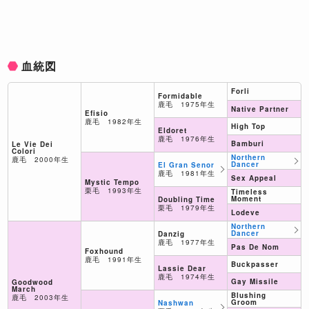
血統図
Forli
Formidable
鹿毛 1975年生
Native Partner
Efisio
鹿毛 1982年生
High Top
Eldoret
鹿毛 1976年生
Bamburi
Le Vie Dei
Colori
Northern
鹿毛 2000年生
Dancer
El Gran Senor
鹿毛 1981年生
Sex Appeal
Mystic Tempo
栗毛 1993年生
Timeless
Moment
Doubling Time
栗毛 1979年生
Lodeve
Northern
Dancer
Danzig
鹿毛 1977年生
Pas De Nom
Foxhound
鹿毛 1991年生
Buckpasser
Lassie Dear
鹿毛 1974年生
Gay Missile
Goodwood
March
Blushing
鹿毛 2003年生
Groom
Nashwan