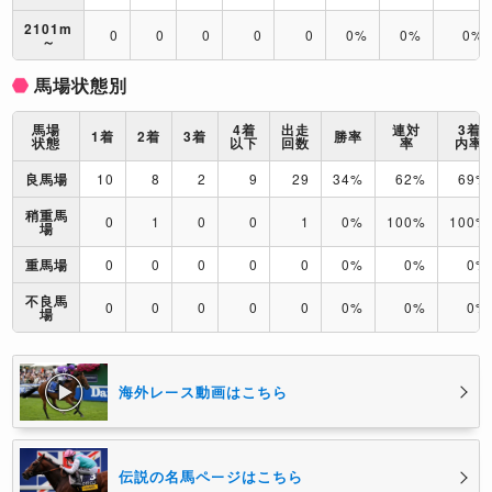
2101m
0
0
0
0
0
0%
0%
0%
～
馬場状態別
馬場
4着
出走
連対
3着
1着
2着
3着
勝率
状態
以下
回数
率
内率
良馬場
10
8
2
9
29
34%
62%
69%
稍重馬
0
1
0
0
1
0%
100%
100%
場
重馬場
0
0
0
0
0
0%
0%
0%
不良馬
0
0
0
0
0
0%
0%
0%
場
海外レース動画はこちら
伝説の名馬ページはこちら