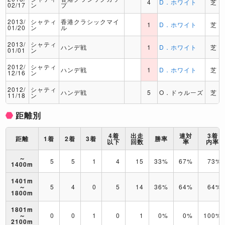
4
D．ホワイト
芝
02/17
ン
プ
2013/
シャティ
香港クラシックマイ
1
D．ホワイト
芝
01/20
ン
ル
2013/
シャティ
ハンデ戦
1
D．ホワイト
芝
01/01
ン
2012/
シャティ
ハンデ戦
1
D．ホワイト
芝
12/16
ン
2012/
シャティ
ハンデ戦
5
O．ドゥルーズ
芝
11/18
ン
距離別
4着
出走
連対
3着
距離
1着
2着
3着
勝率
以下
回数
率
内率
～
5
5
1
4
15
33%
67%
73%
1400m
1401m
～
5
4
0
5
14
36%
64%
64%
1800m
1801m
～
0
0
1
0
1
0%
0%
100%
2100m