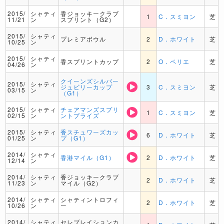
2015/
シャティ
香ジョッキークラブ
1
C．スミヨン
芝
11/21
ン
スプリント（G2）
2015/
シャティ
プレミアボウル
2
D．ホワイト
芝
10/25
ン
2015/
シャティ
香スプリントカップ
2
O．ペリエ
芝
04/26
ン
クイーンズシルバー
2015/
シャティ
ジュビリーカップ
3
C．スミヨン
芝
03/15
ン
（G1）
2015/
シャティ
チェアマンズスプリ
1
C．スミヨン
芝
02/15
ン
ントプライズ
2015/
シャティ
香スチュワーズカッ
6
D．ホワイト
芝
01/25
ン
プ（G1）
2014/
シャティ
香港マイル（G1）
2
D．ホワイト
芝
12/14
ン
2014/
シャティ
香ジョッキークラブ
2
D．ホワイト
芝
11/23
ン
マイル（G2）
2014/
シャティ
シャティントロフィ
2
D．ホワイト
芝
10/26
ン
ー
2014/
シャティ
セレブレイションカ