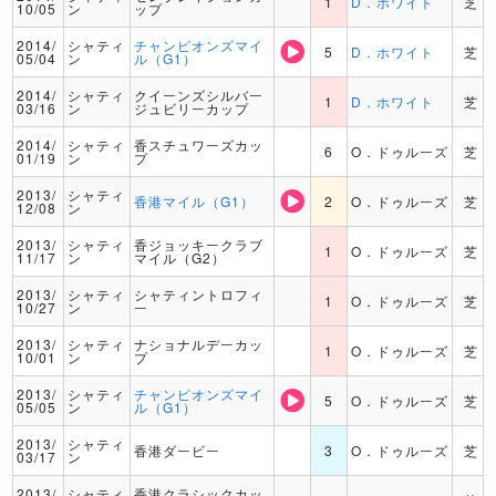
1
D．ホワイト
芝
10/05
ン
ップ
2014/
シャティ
チャンピオンズマイ
5
D．ホワイト
芝
05/04
ン
ル（G1）
2014/
シャティ
クイーンズシルバー
1
D．ホワイト
芝
03/16
ン
ジュビリーカップ
2014/
シャティ
香スチュワーズカッ
6
O．ドゥルーズ
芝
01/19
ン
プ
2013/
シャティ
香港マイル（G1）
2
O．ドゥルーズ
芝
12/08
ン
2013/
シャティ
香ジョッキークラブ
1
O．ドゥルーズ
芝
11/17
ン
マイル（G2）
2013/
シャティ
シャティントロフィ
1
O．ドゥルーズ
芝
10/27
ン
ー
2013/
シャティ
ナショナルデーカッ
1
O．ドゥルーズ
芝
10/01
ン
プ
2013/
シャティ
チャンピオンズマイ
5
O．ドゥルーズ
芝
05/05
ン
ル（G1）
2013/
シャティ
香港ダービー
3
O．ドゥルーズ
芝
03/17
ン
2013/
シャティ
香港クラシックカッ