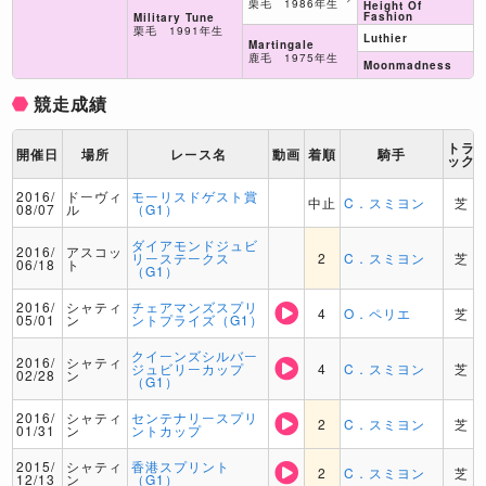
栗毛 1986年生
Height Of
Fashion
Military Tune
栗毛 1991年生
Luthier
Martingale
鹿毛 1975年生
Moonmadness
競走成績
トラ
開催日
場所
レース名
動画
着順
騎手
ック
2016/
ドーヴィ
モーリスドゲスト賞
中止
C．スミヨン
芝
08/07
ル
（G1）
ダイアモンドジュビ
2016/
アスコッ
リーステークス
2
C．スミヨン
芝
06/18
ト
（G1）
2016/
シャティ
チェアマンズスプリ
4
O．ペリエ
芝
05/01
ン
ントプライズ（G1）
クイーンズシルバー
2016/
シャティ
ジュビリーカップ
4
C．スミヨン
芝
02/28
ン
（G1）
2016/
シャティ
センテナリースプリ
2
C．スミヨン
芝
01/31
ン
ントカップ
2015/
シャティ
香港スプリント
2
C．スミヨン
芝
12/13
ン
（G1）