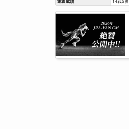
通算成績
14戦5勝[