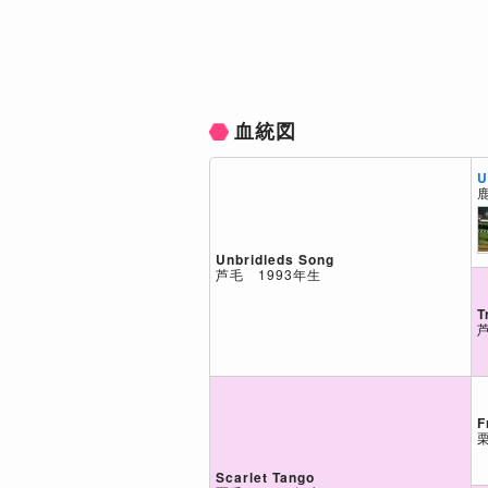
血統図
U
Unbridleds Song
芦毛 1993年生
T
F
Scarlet Tango