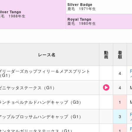
Silver Badge
鹿毛 1971年生
ilver Tango
栗毛 1988年生
Royal Tango
栗毛 1980年生
動
着
レース名
画
順
ブリーダーズカップフィリー＆メアスプリント
4
（G1）
ゼニヤッタステークス（G1）
4
ランチョベルナルドハンデキャップ（G3）
1
アップルブロッサムハンデキャップ（G1）
3
サンタマルガリータステークス（G1）
1