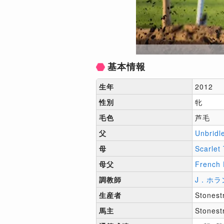
基本情報
生年
2012
性別
牝
毛色
芦毛
父
Unbridl
母
Scarlet
母父
French 
調教師
J．ホラ
生産者
Stonest
馬主
Stonest