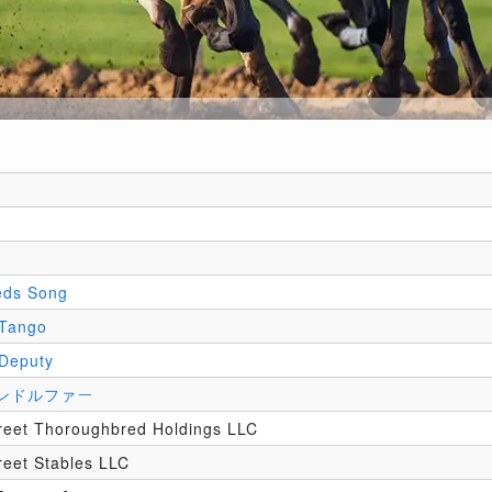
eds Song
 Tango
Deputy
ンドルファー
reet Thoroughbred Holdings LLC
reet Stables LLC