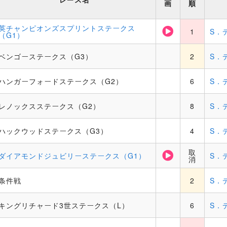
画
順
英チャンピオンズスプリントステークス
1
S．
（G1）
ベンゴーステークス（G3）
2
S．
ハンガーフォードステークス（G2）
6
S．
レノックスステークス（G2）
8
S．
ハックウッドステークス（G3）
4
S．
取
ダイアモンドジュビリーステークス（G1）
S．
消
条件戦
2
S．
キングリチャード3世ステークス（L）
6
S．