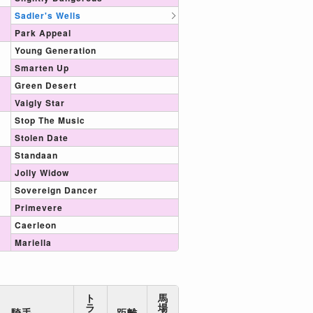
Sadler's Wells
Park Appeal
Young Generation
Smarten Up
Green Desert
Vaigly Star
Stop The Music
Stolen Date
Standaan
Jolly Widow
Sovereign Dancer
Primevere
Caerleon
Mariella
ト
馬
ラ
場
騎手
距離