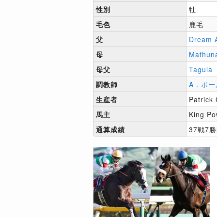
性別
牡
毛色
鹿毛
父
Dream 
母
Mathun
母父
Tagula
調教師
A．ボー
生産者
Patrick
馬主
King Po
通算成績
37戦7勝[