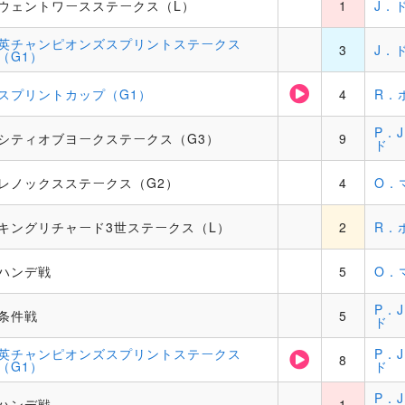
ウェントワースステークス（L）
1
J．
英チャンピオンズスプリントステークス
3
J．
（G1）
スプリントカップ（G1）
4
R．
P．
シティオブヨークステークス（G3）
9
ド
レノックスステークス（G2）
4
O．
キングリチャード3世ステークス（L）
2
R．
ハンデ戦
5
O．
P．
条件戦
5
ド
英チャンピオンズスプリントステークス
P．
8
（G1）
ド
P．
ハンデ戦
1