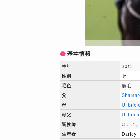
基本情報
生年
2013
性別
セ
毛色
鹿毛
父
Shamar
母
Unbridl
母父
Unbridl
調教師
C．アッ
生産者
Darley