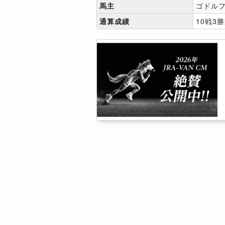
馬主
ゴドル
通算成績
10戦3勝[