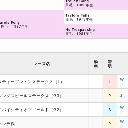
Trolley Song
芦毛 1983年生
Taylors Falls
鹿毛 1973年生
arols Folly
黒鹿毛 1987年生
No Trespassing
栗毛 1981年生
動
着
レース名
画
順
W
スティーブントンステークス（L）
1
ク
シングスピールステークス（G3）
2
J．
W
ドバイシティオブゴールド（G2）
3
ク
W
ハンデ戦
2
ク