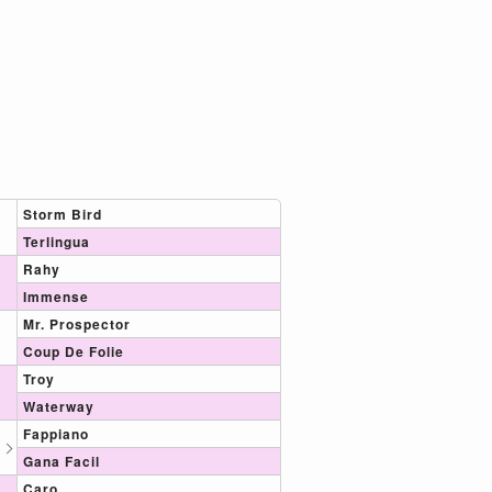
Storm Bird
Terlingua
Rahy
Immense
Mr. Prospector
Coup De Folie
Troy
Waterway
Fappiano
Gana Facil
Caro