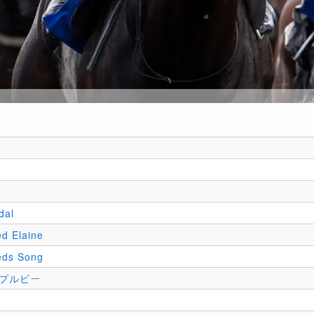
dal
ed Elaine
eds Song
プルビー