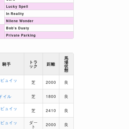
Lucky Spell
In Reality
Nilene Wonder
Bob's Dusty
Private Parking
馬
トラ
場
騎手
距離
ック
状
態
．ビュイッ
芝
2000
良
ドイル
芝
1800
良
．ビュイッ
芝
2410
良
．ビュイッ
ダー
2000
良
ト