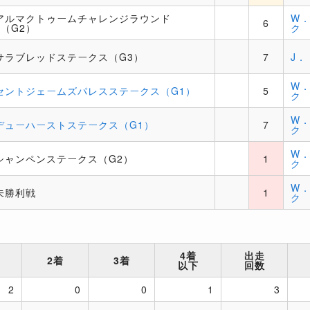
アルマクトゥームチャレンジラウンド
W
6
1（G2）
ク
サラブレッドステークス（G3）
7
J．
W
セントジェームズパレスステークス（G1）
5
ク
W
デューハーストステークス（G1）
7
ク
W
シャンペンステークス（G2）
1
ク
W
未勝利戦
1
ク
4着
出走
2着
3着
以下
回数
2
0
0
1
3