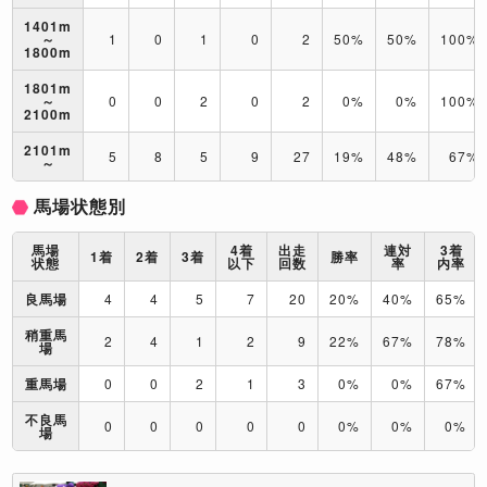
1401m
～
1
0
1
0
2
50%
50%
100%
1800m
1801m
～
0
0
2
0
2
0%
0%
100%
2100m
2101m
5
8
5
9
27
19%
48%
67%
～
馬場状態別
馬場
4着
出走
連対
3着
1着
2着
3着
勝率
状態
以下
回数
率
内率
良馬場
4
4
5
7
20
20%
40%
65%
稍重馬
2
4
1
2
9
22%
67%
78%
場
重馬場
0
0
2
1
3
0%
0%
67%
不良馬
0
0
0
0
0
0%
0%
0%
場