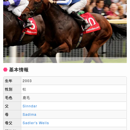
基本情報
生年
2003
性別
牡
毛色
鹿毛
父
Sinndar
母
Sadima
母父
Sadler's Wells