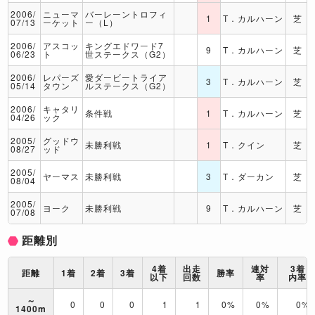
2006/
ニューマ
バーレーントロフィ
1
T．カルハーン
芝
07/13
ーケット
ー（L）
2006/
アスコッ
キングエドワード7
9
T．カルハーン
芝
06/23
ト
世ステークス（G2）
2006/
レパーズ
愛ダービートライア
3
T．カルハーン
芝
05/14
タウン
ルステークス（G2）
2006/
キャタリ
条件戦
1
T．カルハーン
芝
04/26
ック
2005/
グッドウ
未勝利戦
1
T．クイン
芝
08/27
ッド
2005/
ヤーマス
未勝利戦
3
T．ダーカン
芝
08/04
2005/
ヨーク
未勝利戦
9
T．カルハーン
芝
07/08
距離別
4着
出走
連対
3着
距離
1着
2着
3着
勝率
以下
回数
率
内率
～
0
0
0
1
1
0%
0%
0%
1400m