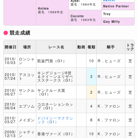
Dancer
Ajdal
鹿毛 1984年生
Native Partner
Anima
鹿毛 1989年生
Troy
Cocotte
鹿毛 1983年生
Gay Milly
競走成績
トラ
開催日
場所
レース名
動画
着順
騎手
ック
2010/
ロンシャ
凱旋門賞（G1）
10
R．ヒューズ
芝
10/03
ン
キングジョージ6世
2010/
アスコッ
＆クイーンエリザベ
3
R．ヒューズ
芝
07/24
ト
スステークス（G1）
2010/
サンクル
サンクルー大賞
2
R．ヒューズ
芝
06/27
ー
（G1）
2010/
コロネーションカッ
エプソム
4
K．ファロン
芝
06/04
プ（G1）
2010/
ドバイシーマクラシ
メイダン
8
K．ファロン
芝
03/27
ック（G1）
2009/
シャティ
香港ヴァーズ（G1）
10
K．ファロン
芝
12/13
ン