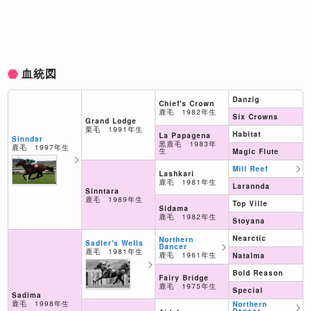
血統図
Danzig
Chief's Crown
鹿毛 1982年生
Six Crowns
Grand Lodge
栗毛 1991年生
Habitat
La Papagena
Sinndar
黒鹿毛 1983年
鹿毛 1997年生
生
Magic Flute
Mill Reef
Lashkari
鹿毛 1981年生
Larannda
Sinntara
鹿毛 1989年生
Top Ville
Sidama
鹿毛 1982年生
Stoyana
Nearctic
Northern
Sadler's Wells
Dancer
鹿毛 1981年生
鹿毛 1961年生
Natalma
Bold Reason
Fairy Bridge
鹿毛 1975年生
Special
Sadima
鹿毛 1998年生
Northern