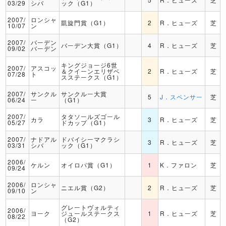
03/29
シバ
ック（G1）
2007/
ロンシャ
凱旋門賞（G1）
2
R．ヒューズ
芝
10/07
ン
2007/
バーデン
バーデン大賞（G1）
4
R．ヒューズ
芝
09/02
バーデン
キングジョージ6世
2007/
アスコッ
＆クイーンエリザベ
2
R．ヒューズ
芝
07/28
ト
スステークス（G1）
2007/
サンクル
サンクルー大賞
5
J．スペンサー
芝
06/24
ー
（G1）
2007/
タタソールズゴール
カラ
3
R．ヒューズ
芝
05/27
ドカップ（G1）
2007/
ナドアル
ドバイシーマクラシ
3
R．ヒューズ
芝
03/31
シバ
ック（G1）
2006/
ケルン
オイロパ賞（G1）
1
K．ファロン
芝
09/24
2006/
ロンシャ
ニエル賞（G2）
2
R．ヒューズ
芝
09/10
ン
グレートヴォルティ
2006/
ヨーク
ジュールステークス
1
R．ヒューズ
芝
08/22
（G2）