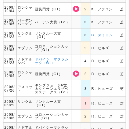
2009/
ロンシャ
凱旋門賞（G1）
2
K．ファロン
芝
10/04
ン
2009/
バーデン
バーデン大賞（G1）
3
K．ファロン
芝
09/06
バーデン
2009/
サンクル
サンクルー大賞
3
C．スミヨン
芝
06/28
ー
（G1）
2009/
コロネーションカッ
エプソム
2
R．ヒルズ
芝
06/05
プ（G1）
2009/
ナドアル
ドバイシーマクラシ
4
R．ヒルズ
芝
03/28
シバ
ック（G1）
2008/
ロンシャ
凱旋門賞（G1）
2
R．ヒルズ
芝
10/05
ン
キングジョージ6世
2008/
アスコッ
＆クイーンエリザベ
3
R．ヒューズ
芝
07/26
ト
スステークス（G1）
2008/
サンクル
サンクルー大賞
1
R．ヒューズ
芝
06/29
ー
（G1）
2008/
コロネーションカッ
エプソム
2
R．ヒューズ
芝
06/06
プ（G1）
2008/
ナドアル
ドバイシーマクラシ
5
R．ヒューズ
芝