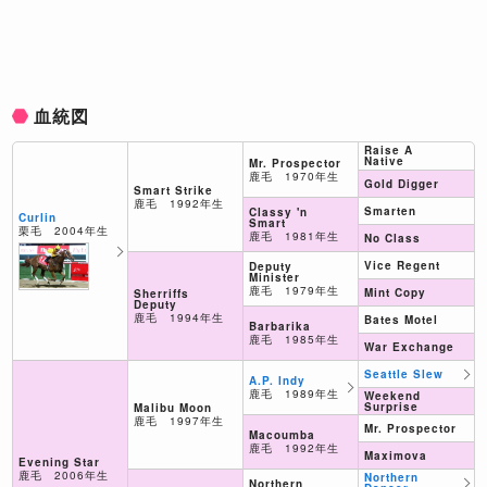
血統図
Raise A
Native
Mr. Prospector
鹿毛 1970年生
Gold Digger
Smart Strike
鹿毛 1992年生
Smarten
Classy 'n
Curlin
Smart
栗毛 2004年生
鹿毛 1981年生
No Class
Vice Regent
Deputy
Minister
鹿毛 1979年生
Mint Copy
Sherriffs
Deputy
鹿毛 1994年生
Bates Motel
Barbarika
鹿毛 1985年生
War Exchange
Seattle Slew
A.P. Indy
鹿毛 1989年生
Weekend
Surprise
Malibu Moon
鹿毛 1997年生
Mr. Prospector
Macoumba
鹿毛 1992年生
Maximova
Evening Star
鹿毛 2006年生
Northern
Northern