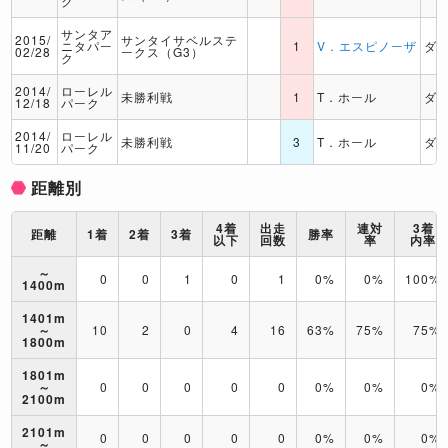
ク
サンタア
2015/
サンタイサベルステ
ニタパー
1
V．エスピノーザ
ダ
02/28
ークス（G3）
ク
2014/
ローレル
未勝利戦
1
T．ホール
ダ
12/18
パーク
2014/
ローレル
未勝利戦
3
T．ホール
ダ
11/20
パーク
距離別
4着
出走
連対
3着
距離
1着
2着
3着
勝率
以下
回数
率
内率
～
0
0
1
0
1
0%
0%
100%
1400m
1401m
～
10
2
0
4
16
63%
75%
75%
1800m
1801m
～
0
0
0
0
0
0%
0%
0%
2100m
2101m
0
0
0
0
0
0%
0%
0%
～