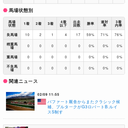
馬場状態別
馬場
4着
出走
連対
3着
1着
2着
3着
勝率
状態
以下
回数
率
内率
良馬場
10
2
1
4
17
59%
71%
76%
稍重馬
0
0
0
0
0
0%
0%
0%
場
重馬場
0
0
0
0
0
0%
0%
0%
不良馬
0
0
0
0
0
0%
0%
0%
場
関連ニュース
02/09 11:55
​バファート厩舎からまたクラシック候
補、プルタークがG3ロバートB.ルイ
スS制す