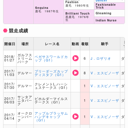
Dancer
Fashion
Fashionable
鹿毛 1980年生
Trick
Sequins
鹿毛 1987年生
Gleaming
Brilliant Touch
黒鹿毛 1976年
生
Indian Nurse
競走成績
ト
開催日
場所
レース名
動画
着順
騎手
ッ
ガルフス
2018/
ペガサスワールドカ
トリーム
6
J．ロザリオ
ダ
01/27
ップ（G1）
パーク
2017/
ブリーダーズカップ
デルマー
8
V．エスピノーザ
ダ
11/03
ディスタフ（G1）
2017/
クレメントL.ハーシ
デルマー
1
V．エスピノーザ
ダ
07/30
ュステークス（G1）
サンタア
2017/
ビホルダーマイルス
ニタパー
1
V．エスピノーザ
ダ
06/03
テークス（G1）
ク
オークロ
アップルブラッサム
2017/
ーンパー
ハンデキャップ
1
V．エスピノーザ
ダ
04/14
ク
（G1）