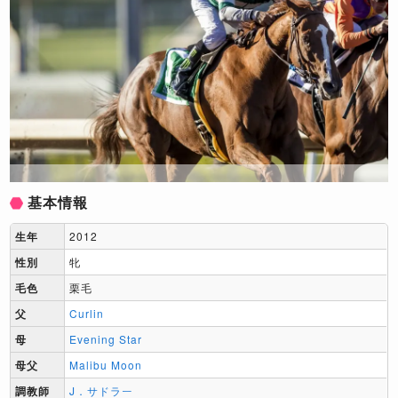
基本情報
生年
2012
性別
牝
毛色
栗毛
父
Curlin
母
Evening Star
母父
Malibu Moon
調教師
J．サドラー