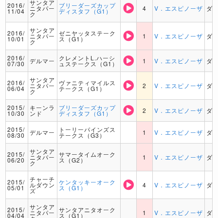
サンタア
2016/
ブリーダーズカップ
ニタパー
4
V．エスピノーザ
ダ
11/04
ディスタフ（G1）
ク
サンタア
2016/
ゼニヤッタステーク
ニタパー
1
V．エスピノーザ
ダ
10/01
ス（G1）
ク
2016/
クレメントL.ハーシ
デルマー
1
V．エスピノーザ
ダ
07/30
ュステークス（G1）
サンタア
2016/
ヴァニティマイルス
ニタパー
2
V．エスピノーザ
ダ
06/04
テークス（G1）
ク
2015/
キーンラ
ブリーダーズカップ
2
V．エスピノーザ
ダ
10/30
ンド
ディスタフ（G1）
2015/
トーリーパインズス
デルマー
1
V．エスピノーザ
ダ
08/30
テークス（G3）
サンタア
2015/
サマータイムオーク
ニタパー
1
V．エスピノーザ
ダ
06/20
ス（G2）
ク
チャーチ
2015/
ケンタッキーオーク
ルダウン
4
V．エスピノーザ
ダ
05/01
ス（G1）
ズ
サンタア
2015/
サンタアニタオーク
ニタパー
1
V．エスピノーザ
ダ
04/04
ス（G1）