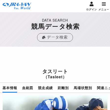
ログイン
メニュー
DATA SEARCH
競馬データ検索
データ検索
タスリート
（Tasleet）
基本情報
血統図
競走成績
距離別
馬場状態別
関連ニ