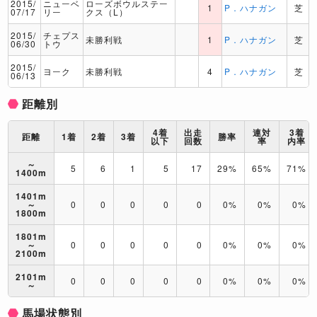
2015/
ニューベ
ローズボウルステー
1
P．ハナガン
芝
07/17
リー
クス（L）
2015/
チェプス
未勝利戦
1
P．ハナガン
芝
06/30
トウ
2015/
ヨーク
未勝利戦
4
P．ハナガン
芝
06/13
距離別
4着
出走
連対
3着
距離
1着
2着
3着
勝率
以下
回数
率
内率
～
5
6
1
5
17
29%
65%
71%
1400m
1401m
～
0
0
0
0
0
0%
0%
0%
1800m
1801m
～
0
0
0
0
0
0%
0%
0%
2100m
2101m
0
0
0
0
0
0%
0%
0%
～
馬場状態別