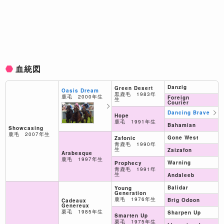
血統図
Danzig
Green Desert
Oasis Dream
黒鹿毛 1983年
鹿毛 2000年生
Foreign
生
Courier
Dancing Brave
Hope
鹿毛 1991年生
Bahamian
Showcasing
鹿毛 2007年生
Gone West
Zafonic
青鹿毛 1990年
生
Zaizafon
Arabesque
鹿毛 1997年生
Warning
Prophecy
青鹿毛 1991年
生
Andaleeb
Balidar
Young
Generation
鹿毛 1976年生
Brig Odoon
Cadeaux
Genereux
栗毛 1985年生
Sharpen Up
Smarten Up
栗毛 1975年生