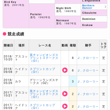
L'anguissola
Bird Key
鹿毛 2001年生
Northern
Dancer
Night Shift
鹿毛 1980年生
Ciboulette
Portelet
鹿毛 1992年生
Dominion
Noirmant
栗毛 1987年生
Krakow
競走成績
トラ
開催日
場所
レース名
動画
着順
騎手
ック
英チャンピオンズス
2018/
アスコッ
プリントステークス
8
J．クローリー
芝
10/20
ト
（G1）
2018/
ヘイドッ
スプリントカップ
8
J．クローリー
芝
09/08
ク
（G1）
2018/
グリーンランズステ
カラ
3
J．クローリー
芝
05/26
ークス（G2）
英チャンピオンズス
2017/
アスコッ
プリントステークス
2
J．クローリー
芝
10/21
ト
（G1）
2017/
ヘイドッ
スプリントカップ
2
J．クローリー
芝
09/09
ク
（G1）