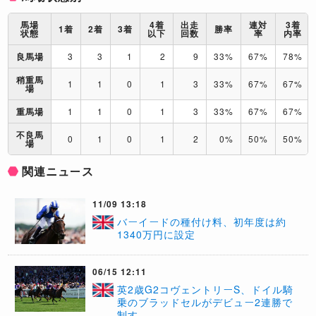
馬場
4着
出走
連対
3着
1着
2着
3着
勝率
状態
以下
回数
率
内率
良馬場
3
3
1
2
9
33%
67%
78%
稍重馬
1
1
0
1
3
33%
67%
67%
場
重馬場
1
1
0
1
3
33%
67%
67%
不良馬
0
1
0
1
2
0%
50%
50%
場
関連ニュース
11/09 13:18
バーイードの種付け料、初年度は約
1340万円に設定
06/15 12:11
英2歳G2コヴェントリーS、ドイル騎
乗のブラッドセルがデビュー2連勝で
制す