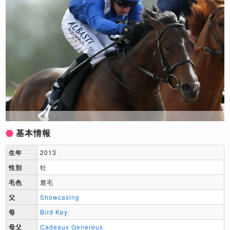
基本情報
生年
2013
性別
牡
毛色
鹿毛
父
Showcasing
母
Bird Key
母父
Cadeaux Genereux