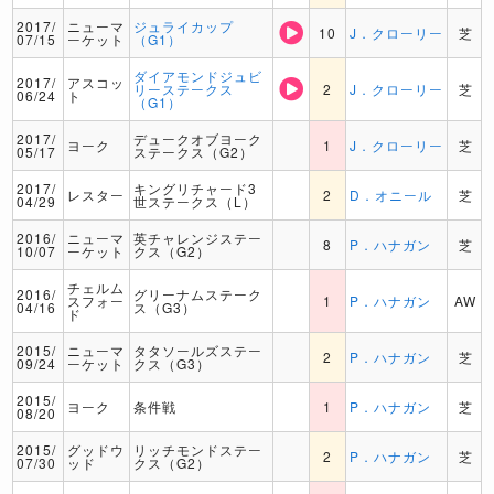
2017/
ニューマ
ジュライカップ
10
J．クローリー
芝
07/15
ーケット
（G1）
ダイアモンドジュビ
2017/
アスコッ
リーステークス
2
J．クローリー
芝
06/24
ト
（G1）
2017/
デュークオブヨーク
ヨーク
1
J．クローリー
芝
05/17
ステークス（G2）
2017/
キングリチャード3
レスター
2
D．オニール
芝
04/29
世ステークス（L）
2016/
ニューマ
英チャレンジステー
8
P．ハナガン
芝
10/07
ーケット
クス（G2）
チェルム
2016/
グリーナムステーク
スフォー
1
P．ハナガン
AW
04/16
ス（G3）
ド
2015/
ニューマ
タタソールズステー
2
P．ハナガン
芝
09/24
ーケット
クス（G3）
2015/
ヨーク
条件戦
1
P．ハナガン
芝
08/20
2015/
グッドウ
リッチモンドステー
2
P．ハナガン
芝
07/30
ッド
クス（G2）