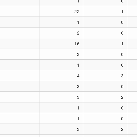
1
0
22
1
1
0
2
0
16
1
3
0
1
0
4
3
3
0
3
2
1
0
1
0
3
2