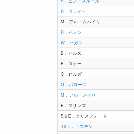
S．ビン・スルール
R．フェイヒー
M．アル・ムハイリ
R．ハノン
W．ハガス
B．ヒルズ
F．ロオー
C．ヒルズ
O．バローズ
M．アル・メイリ
E．マリンズ
S＆E．クリスフォード
J＆T．ゴスデン