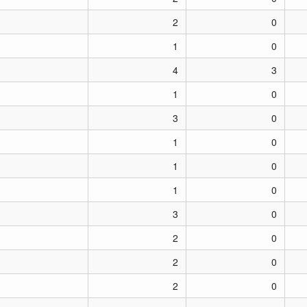
2
0
1
0
4
3
1
0
3
0
1
0
1
0
1
0
3
0
2
0
2
0
2
0