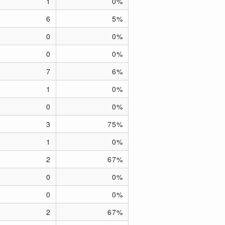
1
0%
6
5%
0
0%
0
0%
7
6%
1
0%
0
0%
3
75%
1
0%
2
67%
0
0%
0
0%
2
67%