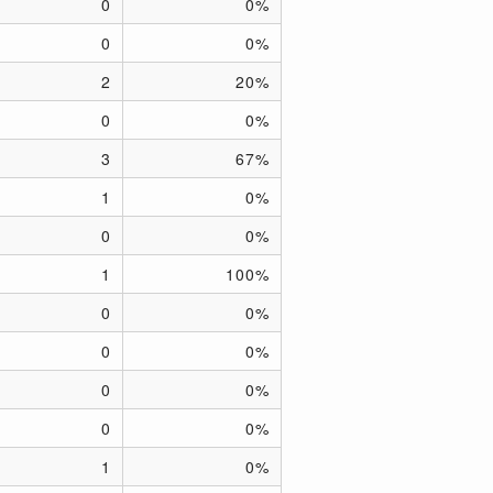
0
0%
0
0%
2
20%
0
0%
3
67%
1
0%
0
0%
1
100%
0
0%
0
0%
0
0%
0
0%
1
0%