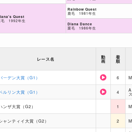
Rainbow Quest
鹿毛 1981年生
iana's Quest
栗毛 1992年生
Diana Dance
栗毛 1986年生
動
着
レース名
画
順
バーデン大賞（G1）
6
ベルリン大賞（G1）
4
ハンザ大賞（G2）
1
シャンティイ大賞（G2）
2