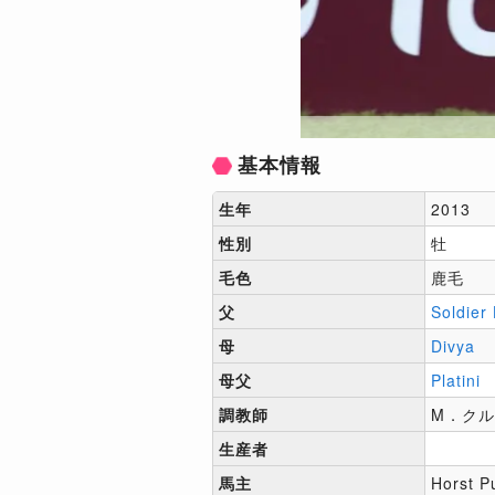
基本情報
生年
2013
性別
牡
毛色
鹿毛
父
Soldier
母
Divya
母父
Platini
調教師
M．ク
生産者
馬主
Horst P