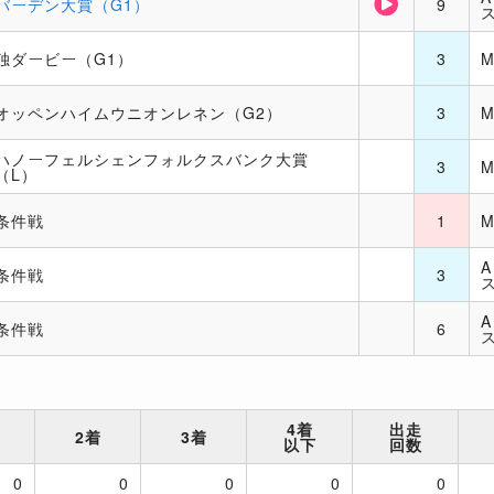
バーデン大賞（G1）
9
独ダービー（G1）
3
オッペンハイムウニオンレネン（G2）
3
ハノーフェルシェンフォルクスバンク大賞
3
（L）
条件戦
1
条件戦
3
条件戦
6
4着
出走
2着
3着
以下
回数
0
0
0
0
0