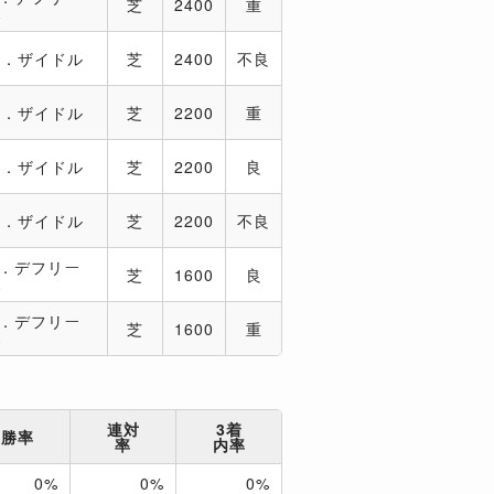
芝
2400
重
ス
M．ザイドル
芝
2400
不良
M．ザイドル
芝
2200
重
M．ザイドル
芝
2200
良
M．ザイドル
芝
2200
不良
A．デフリー
芝
1600
良
ス
A．デフリー
芝
1600
重
ス
連対
3着
勝率
率
内率
0%
0%
0%