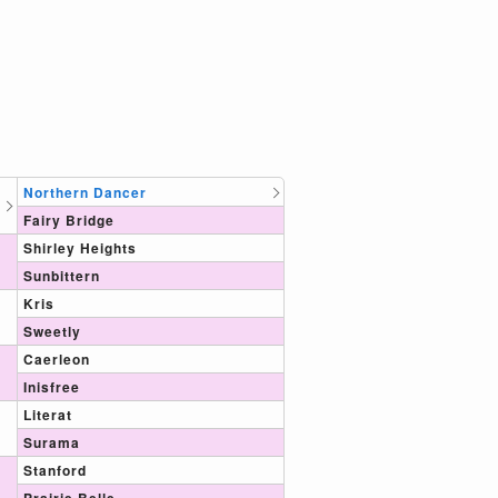
Northern Dancer
Fairy Bridge
Shirley Heights
Sunbittern
Kris
Sweetly
Caerleon
Inisfree
Literat
Surama
Stanford