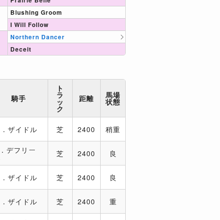
Prairie Belle
Blushing Groom
I Will Follow
Northern Dancer
Deceit
ト
ラ
馬場
騎手
距離
ッ
状態
ク
M．ザイドル
芝
2400
稍重
A．デフリー
芝
2400
良
ス
M．ザイドル
芝
2400
良
M．ザイドル
芝
2400
重