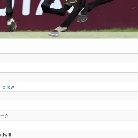
 Hollow
ルーク
udwill