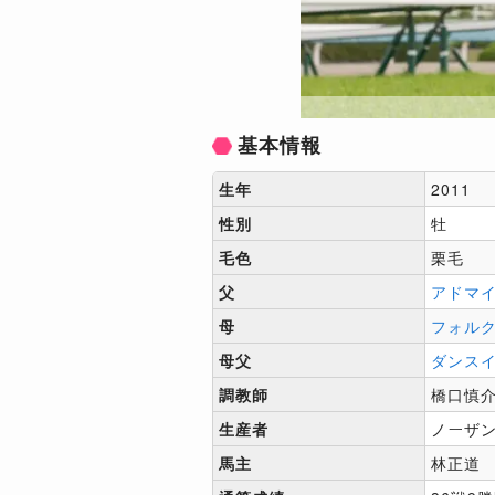
基本情報
生年
2011
性別
牡
毛色
栗毛
父
アドマ
母
フォル
母父
ダンス
調教師
橋口慎
生産者
ノーザ
馬主
林正道