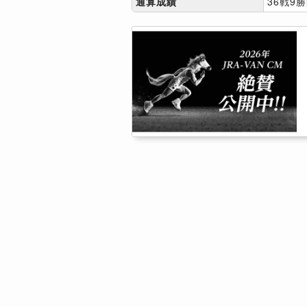
通算成績
36戦9勝[