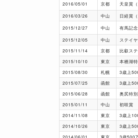
2016/
05/01
京都
天皇賞（
2016/
03/26
中山
日経賞（
2015/
12/27
中山
有馬記念
2015/
12/05
中山
ステイヤ
2015/
11/14
京都
比叡ステ
2015/
10/10
東京
本栖湖特
2015/
08/30
札幌
3歳上50
2015/
07/25
函館
3歳上50
2015/
06/28
函館
奥尻特別
2015/
01/11
中山
初咲賞
2014/
11/08
東京
3歳上10
2014/
10/26
東京
3歳上50
2014/
06/01
東京
3歳500