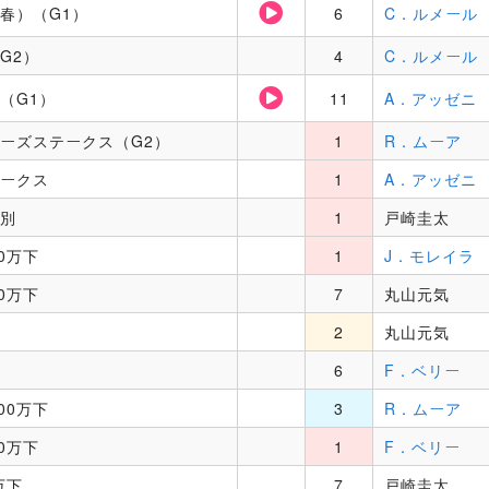
春）（G1）
6
C．ルメール
G2）
4
C．ルメール
（G1）
11
A．アッゼニ
ーズステークス（G2）
1
R．ムーア
ークス
1
A．アッゼニ
別
1
戸崎圭太
0万下
1
J．モレイラ
0万下
7
丸山元気
2
丸山元気
6
F．ベリー
00万下
3
R．ムーア
0万下
1
F．ベリー
万下
7
戸崎圭太