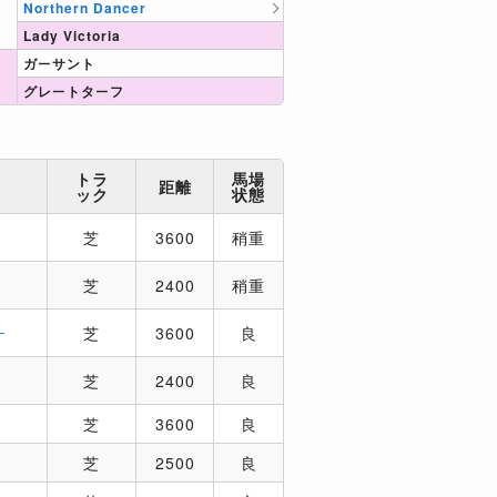
Northern Dancer
Lady Victoria
ガーサント
グレートターフ
トラ
馬場
距離
ック
状態
芝
3600
稍重
芝
2400
稍重
ー
芝
3600
良
芝
2400
良
芝
3600
良
芝
2500
良