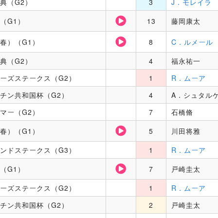
典（G2）
3
J．モレイラ
（G1）
13
藤岡康太
春）（G1）
8
C．ルメール
典（G2）
4
福永祐一
ーズステークス（G2）
1
R．ムーア
チン共和国杯（G2）
4
A．シュタル
マー（G2）
7
石橋脩
春）（G1）
5
川田将雅
ンドステークス（G3）
1
R．ムーア
（G1）
7
戸崎圭太
ーズステークス（G2）
1
R．ムーア
チン共和国杯（G2）
2
戸崎圭太