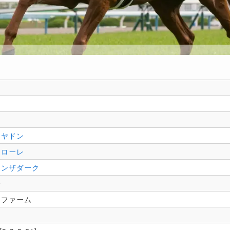
イヤドン
クローレ
インザダーク
介
ンファーム