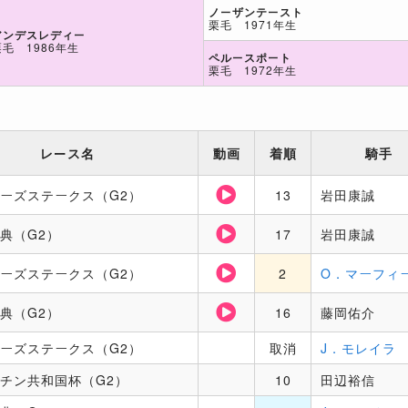
ノーザンテースト
栗毛 1971年生
アンデスレディー
栗毛 1986年生
ペルースポート
栗毛 1972年生
レース名
動画
着順
騎手
ーズステークス（G2）
13
岩田康誠
典（G2）
17
岩田康誠
ーズステークス（G2）
2
O．マーフィ
典（G2）
16
藤岡佑介
ーズステークス（G2）
取消
J．モレイラ
チン共和国杯（G2）
10
田辺裕信