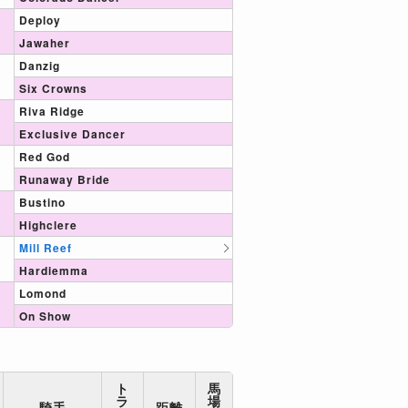
Deploy
Jawaher
Danzig
Six Crowns
Riva Ridge
Exclusive Dancer
Red God
Runaway Bride
Bustino
Highclere
Mill Reef
Hardiemma
Lomond
On Show
ト
馬
ラ
場
騎手
距離