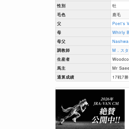
性別
牡
毛色
鹿毛
父
Poet's 
母
Whirly B
母父
Nashwa
調教師
M．ス
生産者
Woodcot
馬主
Mr Saee
通算成績
17戦7勝[