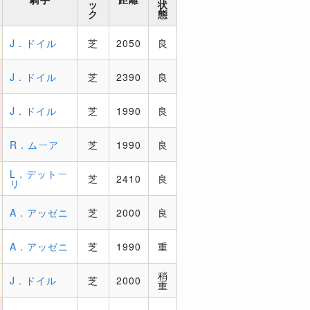
ッ
状
ク
態
J．ドイル
芝
2050
良
J．ドイル
芝
2390
良
J．ドイル
芝
1990
良
R．ムーア
芝
1990
良
L．デットー
芝
2410
良
リ
A．アッゼニ
芝
2000
良
A．アッゼニ
芝
1990
重
稍
J．ドイル
芝
2000
重