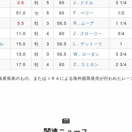
2.6
牡
5
60
J．ドイル
3 1/4
51.0
セ
5
60
F．ベリー
1/2
5.5
牡
3
56.5
R．ムーア
1 1/4
11.0
牡
4
60
J．クローリー
3/4
ル
15.0
牡
3
56.5
L．デットーリ
1
13.0
牡
3
56.5
W．ローダン
3 3/4
17.0
牡
4
60
C．スミヨン
2 3/4
催者発表のもの、またはＪＲＡによる海外競馬発売が行われたレー
関連ニュース