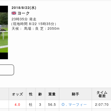
2018/8/22(水)
ヨーク
23時35分 発走
（現地時間 8/22 15時35分）
天候：
馬場：良
芝：2050m
タイム
オッズ
性
齢
重量
騎手
着差
4.0
牡
3
56.5
O．マーフィー
2:07:70