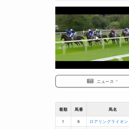
ニュース
着順
馬番
馬名
1
6
ロアリングライオン