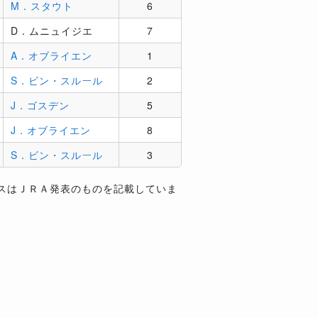
M．スタウト
6
D．ムニュイジエ
7
A．オブライエン
1
S．ビン・スルール
2
J．ゴスデン
5
J．オブライエン
8
S．ビン・スルール
3
スはＪＲＡ発表のものを記載していま