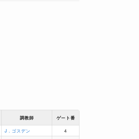
調教師
ゲート番
J．ゴスデン
4