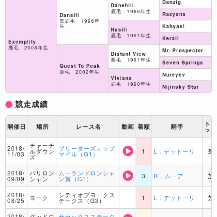
Danzig
Danehill
鹿毛 1986年生
Razyana
Dansili
黒鹿毛 1996年
生
Kahyasi
Hasili
鹿毛 1991年生
Kerali
Exemplify
鹿毛 2008年生
Mr. Prospector
Distant View
栗毛 1991年生
Seven Springs
Quest To Peak
鹿毛 2002年生
Nureyev
Viviana
鹿毛 1990年生
Nijinsky Star
競走成績
ト
開催日
場所
レース名
動画
着順
騎手
ッ
チャーチ
2018/
ブリーダーズカップ
ルダウン
1
L．デットーリ
芝
11/03
マイル（G1）
ズ
2018/
パリロン
ムーランドロンシャ
3
R．ムーア
芝
09/09
シャン
ン賞（G1）
2018/
シティオブヨークス
ヨーク
1
L．デットーリ
芝
08/25
テークス（G3）
2018/
グッドウ
サセックスステーク