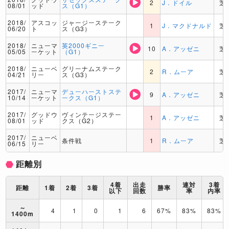
2
J．ドイル
芝
08/01
ッド
ス（G1）
2018/
アスコッ
ジャージーステーク
1
J．マクドナルド
芝
06/20
ト
ス（G3）
2018/
ニューマ
英2000ギニー
10
A．アッゼニ
芝
05/05
ーケット
（G1）
2018/
ニューベ
グリーナムステーク
2
R．ムーア
芝
04/21
リー
ス（G3）
2017/
ニューマ
デューハーストステ
9
A．アッゼニ
芝
10/14
ーケット
ークス（G1）
2017/
グッドウ
ヴィンテージステー
1
A．アッゼニ
芝
08/01
ッド
クス（G2）
2017/
ニューベ
条件戦
1
R．ムーア
芝
06/15
リー
距離別
4着
出走
連対
3着
距離
1着
2着
3着
勝率
以下
回数
率
内率
～
4
1
0
1
6
67%
83%
83%
1400m