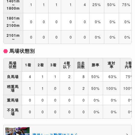
1401m
～
1
1
1
1
4
25%
50%
75%
1800m
1801m
～
0
0
0
0
0
0%
0%
0%
2100m
2101m
0
0
0
0
0
0%
0%
0%
～
馬場状態別
馬場
4着
出走
連対
3着
1着
2着
3着
勝率
状態
以下
回数
率
内率
良馬場
4
1
1
2
8
50%
63%
75%
稍重馬
1
1
0
0
2
50%
100%
100%
場
重馬場
0
0
0
0
0
0%
0%
0%
不良馬
0
0
0
0
0
0%
0%
0%
場
海外レース動画はこちら