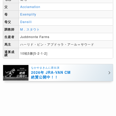
父
Acclamation
母
Exemplify
母父
Dansili
調教師
M．スタウト
生産者
Juddmonte Farms
馬主
ハーリド・ビン・アブドゥラ・アール＝サウード
通算成
10戦5勝[5-2-1-2]
績
なかやまきんに君出演
2026年 JRA-VAN CM
絶賛公開中！！