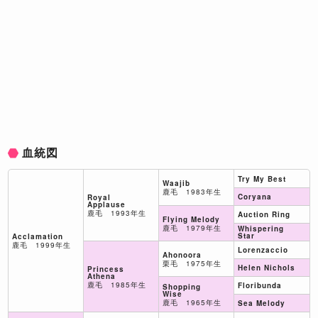
血統図
Try My Best
Waajib
鹿毛 1983年生
Coryana
Royal
Applause
鹿毛 1993年生
Auction Ring
Flying Melody
鹿毛 1979年生
Whispering
Star
Acclamation
鹿毛 1999年生
Lorenzaccio
Ahonoora
栗毛 1975年生
Helen Nichols
Princess
Athena
鹿毛 1985年生
Floribunda
Shopping
Wise
鹿毛 1965年生
Sea Melody