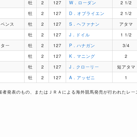
牡
2
127
W．ローダン
2 1/2
牡
2
127
D．オブライエン
2 1/2
ーペンス
牡
2
127
S．ヘファナン
アタマ
牡
2
127
J．ドイル
1 1/2
クター
牡
2
127
P．ハナガン
3/4
牡
2
127
K．マニング
2
牡
2
127
J．クローリー
短アタマ
牡
2
127
A．アッゼニ
1
催者発表のもの、またはＪＲＡによる海外競馬発売が行われたレー