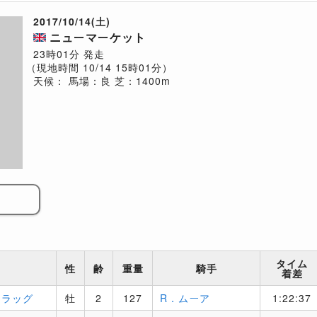
2017/10/14(土)
ニューマーケット
23時01分 発走
（現地時間 10/14 15時01分）
天候：
馬場：良
芝：1400m
タイム
性
齢
重量
騎手
着差
フラッグ
牡
2
127
R．ムーア
1:22:37