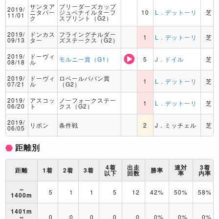
サンタア
ブリーダーズカップ
2019/
ニタパー
ジュベナイルターフ
10
L．デットーリ
芝
11/01
ク
スプリント（G2）
2019/
ドンカス
フライングチルダー
1
L．デットーリ
芝
09/13
ター
ズステークス（G2）
2019/
ドーヴィ
モルニー賞（G1）
5
J．ドイル
芝
08/18
ル
2019/
ドーヴィ
ロベールパパン賞
1
L．デットーリ
芝
07/21
ル
（G2）
2019/
アスコッ
ノーフォークステー
1
L．デットーリ
芝
06/20
ト
クス（G2）
2019/
リポン
条件戦
2
J．ミッチェル
芝
06/05
距離別
4着
出走
連対
3着
距離
1着
2着
3着
勝率
以下
回数
率
内率
～
5
1
1
5
12
42%
50%
58%
1400m
1401m
～
0
0
0
0
0
0%
0%
0%