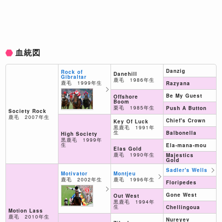
血統図
Danzig
Rock of
Danehill
Gibraltar
鹿毛 1986年生
鹿毛 1999年生
Razyana
Be My Guest
Offshore
Boom
栗毛 1985年生
Push A Button
Society Rock
鹿毛 2007年生
Chief's Crown
Key Of Luck
黒鹿毛 1991年
生
Balbonella
High Society
黒鹿毛 1999年
生
Ela-mana-mou
Elas Gold
鹿毛 1990年生
Majestics
Gold
Sadler's Wells
Montjeu
Motivator
鹿毛 1996年生
鹿毛 2002年生
Floripedes
Gone West
Out West
黒鹿毛 1994年
生
Chellingoua
Motion Lass
鹿毛 2010年生
Nureyev