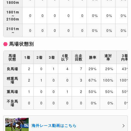
1800m
1801m
～
0
0
0
0
0
0%
0%
0%
2100m
2101m
0
0
0
0
0
0%
0%
0%
～
馬場状態別
馬場
4着
出走
連対
3着
1着
2着
3着
勝率
状態
以下
回数
率
内率
良馬場
2
0
1
4
7
29%
29%
43%
稍重馬
2
1
0
0
3
67%
100%
100%
場
重馬場
1
0
0
1
2
50%
50%
50%
不良馬
0
0
0
0
0
0%
0%
0%
場
海外レース動画はこちら