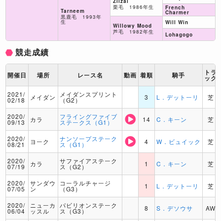
Zilzal
栗毛 1986年生
French
Tarneem
Charmer
黒鹿毛 1993年
生
Will Win
Willowy Mood
芦毛 1982年生
Lohagogo
競走成績
トラ
開催日
場所
レース名
動画
着順
騎手
ック
2021/
メイダンスプリント
メイダン
3
L．デットーリ
芝
02/18
（G2）
2020/
フライングファイブ
カラ
14
C．キーン
芝
09/13
ステークス（G1）
2020/
ナンソープステーク
ヨーク
4
W．ビュイック
芝
08/21
ス（G1）
2020/
サファイアステーク
カラ
1
C．キーン
芝
07/19
ス（G2）
2020/
サンダウ
コーラルチャージ
1
L．デットーリ
芝
07/05
ン
（G3）
2020/
ニューカ
パビリオンステーク
8
S．デソウサ
AW
06/04
ッスル
ス（G3）