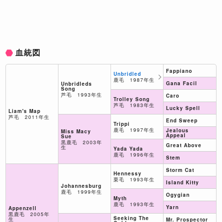
血統図
Fappiano
Unbridled
鹿毛 1987年生
Gana Facil
Unbridleds
Song
芦毛 1993年生
Caro
Trolley Song
芦毛 1983年生
Lucky Spell
Liam's Map
芦毛 2011年生
End Sweep
Trippi
鹿毛 1997年生
Jealous
Miss Macy
Appeal
Sue
黒鹿毛 2003年
Great Above
生
Yada Yada
鹿毛 1996年生
Stem
Storm Cat
Hennessy
栗毛 1993年生
Island Kitty
Johannesburg
鹿毛 1999年生
Ogygian
Myth
鹿毛 1993年生
Yarn
Appenzell
黒鹿毛 2005年
Seeking The
生
Mr. Prospector