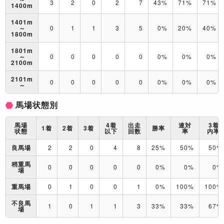
3
2
0
2
7
43%
71%
71%
1400m
1401m
～
0
1
1
3
5
0%
20%
40%
1800m
1801m
～
0
0
0
0
0
0%
0%
0%
2100m
2101m
0
0
0
0
0
0%
0%
0%
～
馬場状態別
馬場
4着
出走
連対
3着
1着
2着
3着
勝率
状態
以下
回数
率
内率
良馬場
2
2
0
4
8
25%
50%
50%
稍重馬
0
0
0
0
0
0%
0%
0%
場
重馬場
0
1
0
0
1
0%
100%
100%
不良馬
1
0
1
1
3
33%
33%
67%
場