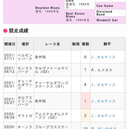
Gold
黒鹿毛 1985年
Con Game
生
Bourbon Blues
鹿毛 1995年生
Dixieland
Beal Street
Band
Blues
鹿毛 1990年生
Windmill Gal
競走成績
開催日
場所
レース名
動画
着順
騎手
2021/
ベルモン
条件戦
6
J．オルティス
07/11
トパーク
2021/
モンマス
サルヴァトールマイ
7
A．ヒメネス
06/12
パーク
ル（G3）
チャーチ
2021/
チャーチルダウンズ
ルダウン
8
J．オルティス
05/01
ステークス（G1）
ズ
ガルフス
2021/
トリーム
条件戦
1
J．オルティス
03/27
パーク
2020/
アムステルダムステ
サラトガ
2
J．オルティス
08/29
ークス（G2）
2020/
キーンラ
ブルーグラスステー
10
R．サンタナJr.