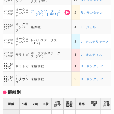
07/11
ンド
クス（G2）
オークロ
2020/
アーカンソーダービ
ーンパー
2
R．サンタナJr.
05/02
ー（G1）［Div.1］
ク
オークロ
2020/
ーンパー
条件戦
4
F．ジェルー
04/11
ク
オークロ
2020/
レベルステークス
ーンパー
3
J．カステリャーノ
03/14
（G2）
ク
2019/
ホープフルステーク
サラトガ
1
J．オルティス
09/02
ス（G1）
2019/
サラトガ
未勝利戦
1
R．サンタナJr.
07/21
チャーチ
2019/
ルダウン
未勝利戦
2
R．サンタナJr.
06/14
ズ
距離別
4着
出走
連対
3着
距離
1着
2着
3着
勝率
以下
回数
率
内率
～