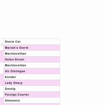
Storm Cat
Mariah's Storm
Machiavellian
Helen Street
Machiavellian
Air Distingue
Kendor
Lady Sharp
Danzig
Foreign Courier
Ahonoora