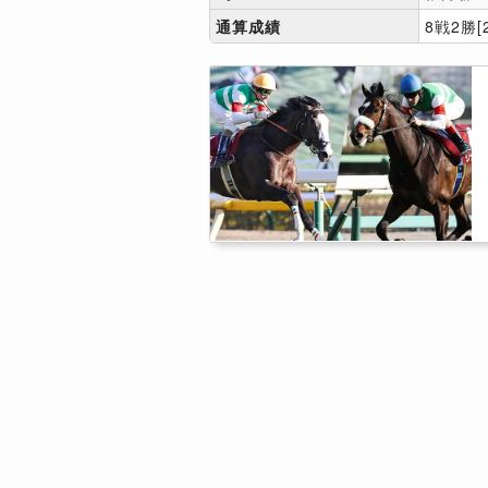
通算成績
8戦2勝[2