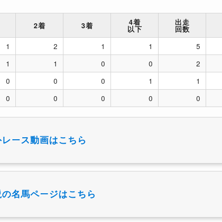
4着
出走
2着
3着
以下
回数
1
2
1
1
5
1
1
0
0
2
0
0
0
1
1
0
0
0
0
0
外レース動画はこちら
説の名馬ページはこちら