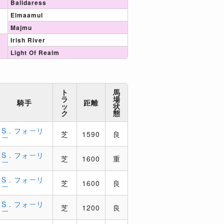
Balidaress
Elmaamul
Majmu
Irish River
Light Of Realm
ト
馬
ラ
場
騎手
距離
ッ
状
ク
態
S．フォーリ
芝
1590
良
ー
S．フォーリ
芝
1600
重
ー
S．フォーリ
芝
1600
良
ー
S．フォーリ
芝
1200
良
ー