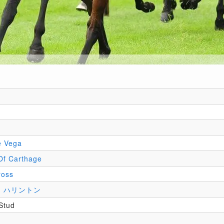
e Vega
Of Carthage
ross
J．ハリントン
 Stud