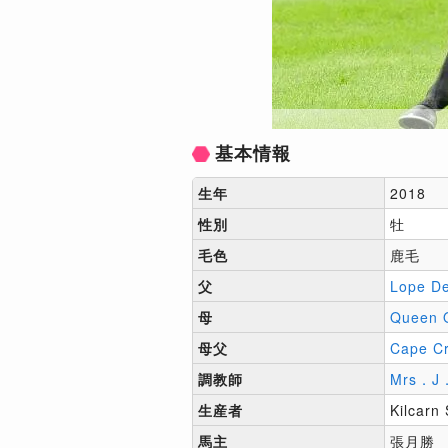
基本情報
生年
2018
性別
牡
毛色
鹿毛
父
Lope D
母
Queen 
母父
Cape C
調教師
Mrs．
生産者
Kilcarn
馬主
張月勝