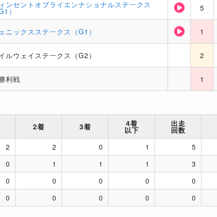
ィンセントオブライエンナショナルステークス
5
G1）
ェニックスステークス（G1）
1
イルウェイステークス（G2）
2
勝利戦
1
4着
出走
2着
3着
以下
回数
2
2
0
1
5
0
1
1
1
3
0
0
0
0
0
0
0
0
0
0