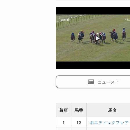
ニュース
着順
馬番
馬名
1
12
ポエティックフレア