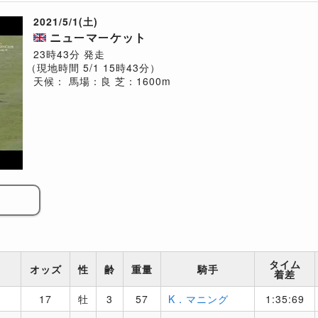
2021/5/1(土)
ニューマーケット
23時43分 発走
（現地時間 5/1 15時43分）
天候：
馬場：良
芝：1600m
タイム
オッズ
性
齢
重量
騎手
着差
17
牡
3
57
K．マニング
1:35:69