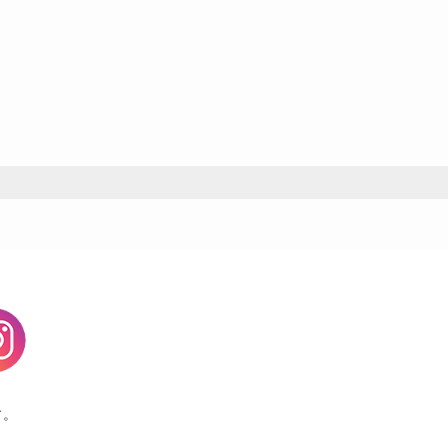
agram
す。