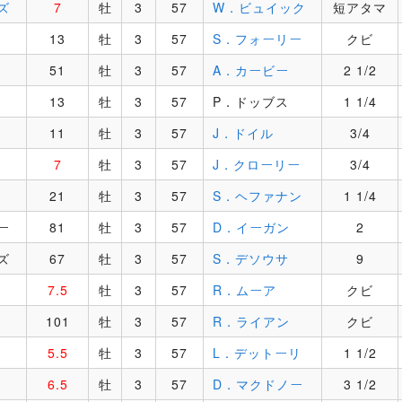
ズ
7
牡
3
57
W．ビュイック
短アタマ
13
牡
3
57
S．フォーリー
クビ
51
牡
3
57
A．カービー
2 1/2
13
牡
3
57
P．ドッブス
1 1/4
11
牡
3
57
J．ドイル
3/4
7
牡
3
57
J．クローリー
3/4
21
牡
3
57
S．ヘファナン
1 1/4
ー
81
牡
3
57
D．イーガン
2
ズ
67
牡
3
57
S．デソウサ
9
7.5
牡
3
57
R．ムーア
クビ
101
牡
3
57
R．ライアン
クビ
5.5
牡
3
57
L．デットーリ
1 1/2
6.5
牡
3
57
D．マクドノー
3 1/2