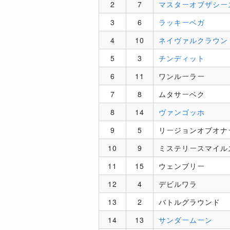
2
7
マスターオブザシー
3
6
ラッキーベガ
4
10
ネイヴァルクラウン
5
3
チンディット
6
11
ワンルーラー
7
8
ムタサーベク
8
14
ヴァンゴッホ
9
5
リージョンオブオナ
10
9
ミステリースマイル
11
15
ウェンブリー
12
4
デビルワラ
13
2
バトルグラウンド
14
13
サンダームーン