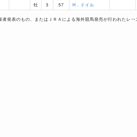
牡
3
57
H．ドイル
催者発表のもの、またはＪＲＡによる海外競馬発売が行われたレー