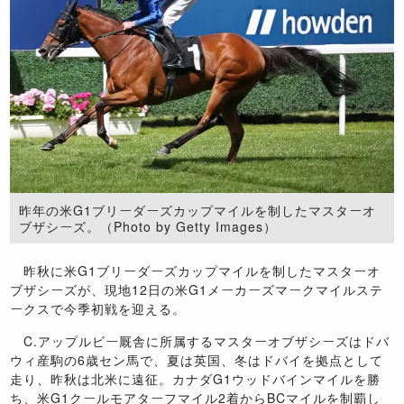
昨年の米G1ブリーダーズカップマイルを制したマスターオ
ブザシーズ。（Photo by Getty Images）
昨秋に米G1ブリーダーズカップマイルを制したマスターオ
ブザシーズが、現地12日の米G1メーカーズマークマイルステ
ークスで今季初戦を迎える。
C.アップルビー厩舎に所属するマスターオブザシーズはドバ
ウィ産駒の6歳セン馬で、夏は英国、冬はドバイを拠点として
走り、昨秋は北米に遠征。カナダG1ウッドバインマイルを勝
ち、米G1クールモアターフマイル2着からBCマイルを制覇し