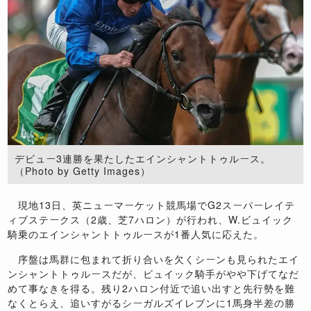
デビュー3連勝を果たしたエインシャントトゥルース。
（Photo by Getty Images）
現地13日、英ニューマーケット競馬場でG2スーパーレイテ
ィブステークス（2歳、芝7ハロン）が行われ、W.ビュイック
騎乗のエインシャントトゥルースが1番人気に応えた。
序盤は馬群に包まれて折り合いを欠くシーンも見られたエイ
ンシャントトゥルースだが、ビュイック騎手がやや下げてなだ
めて事なきを得る。残り2ハロン付近で追い出すと先行勢を難
なくとらえ、追いすがるシーガルズイレブンに1馬身半差の勝