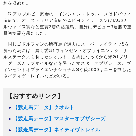
利を収めた。
C.アップルビー厩舎のエインシャントトゥルースはドバウィ
産駒で、オーストラリア産駒の母ビヨンドリーズンは仏G2カ
ルヴァドス賞など重賞2勝の活躍馬。自身はデビュー3連勝で重
賞初制覇を果たした。
同じゴドルフィンの所有馬で過去にスーパーレイティブSを
勝った馬には、続く愛G1ヴィンセントオブライエンナショナ
ルステークスも制したクオルト、古馬になってから米G1ブリ
ーダーズカップマイルなどを勝ったマスターオブザシーズ、ヴ
ィンセントオブライエンナショナルSや愛2000ギニーを制した
ネイティヴトレイルなどがいる。
【おすすめリンク】
【競走馬データ】クオルト
【競走馬データ】マスターオブザシーズ
【競走馬データ】ネイティヴトレイル