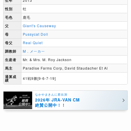
生年
2013
性別
牡
毛色
鹿毛
父
Giant's Causeway
母
Pussycat Doll
母父
Real Quiet
調教師
M．メーカー
生産者
Mr. & Mrs. M. Roy Jackson
馬主
Paradise Farms Corp, David Staudacher Et Al
通算成
41戦9勝[9-6-7-19]
績
なかやまきんに君出演
2026年 JRA-VAN CM
絶賛公開中！！