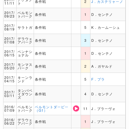
条件戦
2
J．カステリャーノ
11/11
ト
2017/
ベルモン
条件戦
1
D．センテノ
09/23
トパーク
2017/
サラトガ
条件戦
5
K．カームーシュ
08/19
2017/
デラウェ
条件戦
3
D．センテノ
07/08
アパーク
2017/
ペンナシ
条件戦
1
D．センテノ
06/15
ョナル
2017/
モンマス
条件戦
2
A．ガヤルド
05/20
パーク
2017/
キーンラ
条件戦
5
F．プラ
04/15
ンド
タンパベ
2017/
イダウン
条件戦
4
D．センテノ
03/11
ズ
2016/
ベルモン
ベルモントダービー
11
J．ブラーヴォ
07/09
トパーク
（G1）
2016/
デラウェ
条件戦
1
J．ブラーヴォ
06/22
アパーク