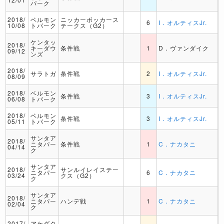
パーク
2018/
ベルモン
ニッカーボッカース
6
I．オルティスJr.
10/08
トパーク
テークス（G2）
ケンタッ
2018/
キーダウ
条件戦
1
D．ヴァンダイク
09/12
ンズ
2018/
サラトガ
条件戦
2
I．オルティスJr.
08/09
2018/
ベルモン
条件戦
3
I．オルティスJr.
06/08
トパーク
2018/
ベルモン
条件戦
3
I．オルティスJr.
05/11
トパーク
サンタア
2018/
ニタパー
条件戦
1
C．ナカタニ
04/14
ク
サンタア
2018/
サンルイレイステー
ニタパー
6
C．ナカタニ
03/24
クス（G2）
ク
サンタア
2018/
ニタパー
ハンデ戦
1
C．ナカタニ
02/04
ク
2017/
アケダク