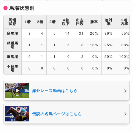
馬場状態別
馬場
4着
出走
連対
3着
1着
2着
3着
勝率
状態
以下
回数
率
内率
良馬場
8
4
5
14
31
26%
39%
55%
稍重馬
1
1
1
5
8
13%
25%
38%
場
重馬場
0
1
1
0
2
0%
50%
100%
不良馬
0
0
0
0
0
0%
0%
0%
場
海外レース動画はこちら
伝説の名馬ページはこちら