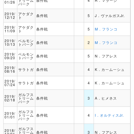
トリーム
条件戦
4
R．マラージ
01/26
パーク
2019/
アケダク
条件戦
5
J．ヴァルガスJr.
12/12
ト
2019/
アケダク
条件戦
5
M．フランコ
11/09
ト
2019/
ベルモン
条件戦
2
M．フランコ
10/13
トパーク
2019/
ベルモン
条件戦
5
N．フアレス
09/20
トパーク
2019/
サラトガ
条件戦
4
K．カームーシュ
08/16
2019/
サラトガ
条件戦
4
K．カームーシュ
07/24
ガルフス
2019/
トリーム
条件戦
3
A．ヒメネス
02/18
パーク
ガルフス
2019/
トリーム
条件戦
4
I．オルティスJr.
01/01
パーク
ガルフス
2018/
トリーム
条件戦
3
N．フアレス
12/01