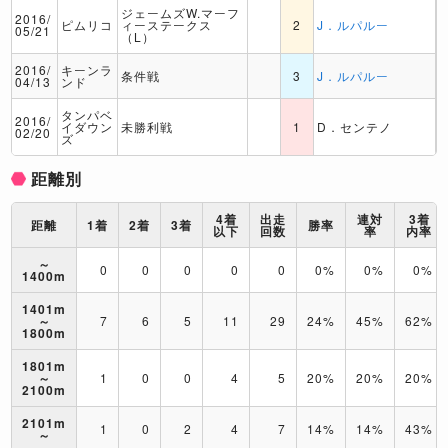
ジェームズW.マーフ
2016/
ピムリコ
ィーステークス
2
J．ルパルー
05/21
（L）
2016/
キーンラ
条件戦
3
J．ルパルー
04/13
ンド
タンパベ
2016/
イダウン
未勝利戦
1
D．センテノ
02/20
ズ
距離別
4着
出走
連対
3着
距離
1着
2着
3着
勝率
以下
回数
率
内率
～
0
0
0
0
0
0%
0%
0%
1400m
1401m
～
7
6
5
11
29
24%
45%
62%
1800m
1801m
～
1
0
0
4
5
20%
20%
20%
2100m
2101m
1
0
2
4
7
14%
14%
43%
～