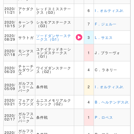
2020/
アケダク
レッドスミスステー
6
I．オルティスJr.
11/21
ト
クス（G3）
2020/
キーンラ
シカモアステークス
7
F．ジェルー
10/15
ンド
（G3）
2020/
ソードダンサーステ
サラトガ
3
L．サエス
08/29
ークス（G1）
ユナイテッドネーシ
2020/
モンマス
ョンズステークス
1
J．ブラーヴォ
07/18
パーク
（G1）
チャーチ
2020/
ワイズダンステーク
ルダウン
4
C．ラネリー
06/20
ス（G2）
ズ
ガルフス
2020/
トリーム
条件戦
2
I．オルティスJr.
05/09
パーク
2020/
フェアグ
ムニスメモリアルク
4
B．ヘルナンデスJr.
03/21
ラウンズ
ラシック（G2）
ガルフス
2020/
トリーム
条件戦
1
P．ロペス
02/17
パーク
ガルフス
2020/