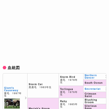
血統図
Northern
Storm Bird
Dancer
鹿毛 1978年
生
South Ocean
Storm Cat
黒鹿毛 1983年生
Giant's
Secretariat
Terlingua
Causeway
栗毛 1976年
栗毛 1997年
Crimson
生
生
Saint
Blushing
Rahy
Groom
栗毛 1985年
Glorious
生
Song
Mariah's Storm