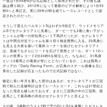
一度は1分54秒4が公式記録として採用されたが、その後も議
論は燻り続け、2012年になって最新のビデオ解析により1分53
秒0へと再訂正。実に39年の時を経てレースレコードとして認
定されたのだった。
そうして迎えたベルモントSはわずか5頭立て。ウッドメモリア
ルSでセクレタリアトに先着し、ダービーでも2着に食い下がっ
たシャムが唯一の対抗馬という下馬評だったが、セクレタリア
トは中間点付近でシャムを振り切り独走態勢に入る。20馬身に
も見える大差を築いて最終コーナーを抜けたセクレタリアト
は、直線でもさらにリードを広げて悠然とゴール。ダート12ハ
ロンの世界レコード2分24秒0を樹立した。ちなみに、31馬身
という2着馬との着差が世にとどろいているが、これは競馬メ
ディアの『Daily Racing Form』が広角のスチール画像を元に
算出した記録が広まったもので公式記録ではない。
確定に長い年月を要した部分はあるが、セクレタリアトが三冠
戦で刻んだ走破時計は全てレースレコード。これらは21世紀と
なった現在も破られておらず、まさに三冠馬の中の三冠馬、競
走馬として最高峰の存在がセクレタリアトと言えよう。
その後、3歳秋のラスト2戦で芝のG1とG2を連勝したセクレタ