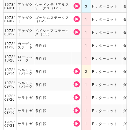
1973/
アケダク
ウッドメモリアルス
3
R．ターコット
ダ
04/21
ト
テークス（G1）
1973/
アケダク
ゴッサムステークス
1
R．ターコット
ダ
04/07
ト
（G2）
1973/
アケダク
ベイショアステーク
1
R．ターコット
ダ
03/17
ト
ス（G3）
1972/
ガーデン
条件戦
1
R．ターコット
ダ
11/18
ステート
1972/
ローレル
条件戦
1
R．ターコット
ダ
10/28
パーク
1972/
ベルモン
条件戦
2
R．ターコット
ダ
10/14
トパーク
1972/
ベルモン
条件戦
1
R．ターコット
ダ
09/16
トパーク
1972/
サラトガ
条件戦
1
R．ターコット
ダ
08/26
1972/
サラトガ
条件戦
1
R．ターコット
ダ
08/16
1972/
サラトガ
条件戦
1
R．ターコット
ダ
07/31