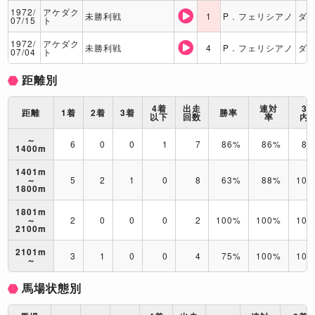
1972/
アケダク
未勝利戦
1
P．フェリシアノ
ダ
07/15
ト
1972/
アケダク
未勝利戦
4
P．フェリシアノ
ダ
07/04
ト
距離別
4着
出走
連対
3
距離
1着
2着
3着
勝率
以下
回数
率
内
～
6
0
0
1
7
86%
86%
86
1400m
1401m
～
5
2
1
0
8
63%
88%
10
1800m
1801m
～
2
0
0
0
2
100%
100%
10
2100m
2101m
3
1
0
0
4
75%
100%
10
～
馬場状態別