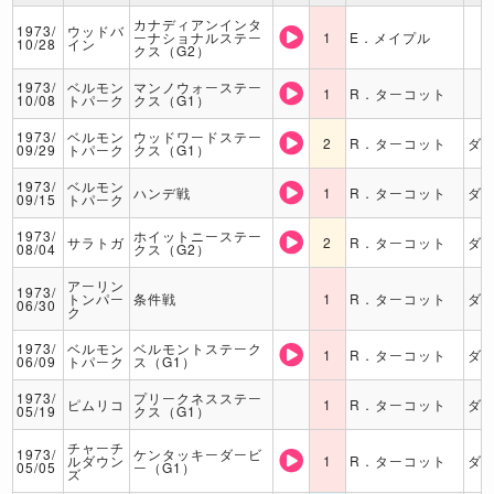
カナディアンインタ
1973/
ウッドバ
ーナショナルステー
1
E．メイプル
10/28
イン
クス（G2）
1973/
ベルモン
マンノウォーステー
1
R．ターコット
10/08
トパーク
クス（G1）
1973/
ベルモン
ウッドワードステー
2
R．ターコット
ダ
09/29
トパーク
クス（G1）
1973/
ベルモン
ハンデ戦
1
R．ターコット
ダ
09/15
トパーク
1973/
ホイットニーステー
サラトガ
2
R．ターコット
ダ
08/04
クス（G2）
アーリン
1973/
トンパー
条件戦
1
R．ターコット
ダ
06/30
ク
1973/
ベルモン
ベルモントステーク
1
R．ターコット
ダ
06/09
トパーク
ス（G1）
1973/
プリークネスステー
ピムリコ
1
R．ターコット
ダ
05/19
クス（G1）
チャーチ
1973/
ケンタッキーダービ
ルダウン
1
R．ターコット
ダ
05/05
ー（G1）
ズ