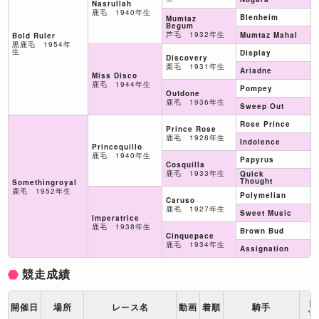
Nasrullah
鹿毛 1940年生
Blenheim
Mumtaz
Begum
芦毛 1932年生
Mumtaz Mahal
Bold Ruler
黒鹿毛 1954年
生
Display
Discovery
栗毛 1931年生
Ariadne
Miss Disco
鹿毛 1944年生
Pompey
Outdone
鹿毛 1936年生
Sweep Out
Rose Prince
Prince Rose
鹿毛 1928年生
Indolence
Princequillo
鹿毛 1940年生
Papyrus
Cosquilla
鹿毛 1933年生
Quick
Thought
Somethingroyal
鹿毛 1952年生
Polymelian
Caruso
鹿毛 1927年生
Sweet Music
Imperatrice
鹿毛 1938年生
Brown Bud
Cinquepace
鹿毛 1934年生
Assignation
競走成績
ト
開催日
場所
レース名
動画
着順
騎手
ッ