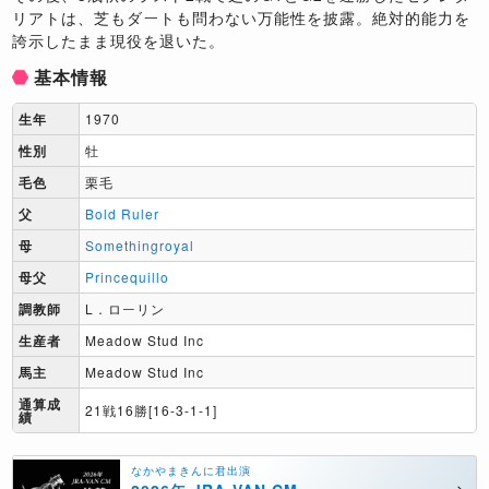
リアトは、芝もダートも問わない万能性を披露。絶対的能力を
誇示したまま現役を退いた。
基本情報
生年
1970
性別
牡
毛色
栗毛
父
Bold Ruler
母
Somethingroyal
母父
Princequillo
調教師
L．ローリン
生産者
Meadow Stud Inc
馬主
Meadow Stud Inc
通算成
21戦16勝[16-3-1-1]
績
なかやまきんに君出演