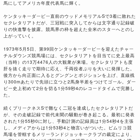
馬にしてアメリカ年度代表馬に輝く。
ケンタッキーダービー直前のウッドメモリアルSで3着に敗れた
セクレタリアトだが、三冠戦に突入してからは文字通り記録破
りの快進撃を披露。競馬界の枠を超えた全米のスターへとのし
上がっていく。
1973年5月5日、第99回ケンタッキーダービーを迎えたチャー
チルダウンズ競馬場には、セクレタリアトを目当てに史上最高
（当時）の13万4476人の大観衆が来場。セクレタリアトも度
肝を抜く走りで期待に応え、千両役者ぶりを大いに発揮した。
後方から向正面に入るとグングンとポジションを上げ、直線残
り300mあたりで先頭に立つと2馬身半差をつけてゴール。ダー
ビー史上初めて2分を切る1分59秒4のレコードタイムで完勝し
た。
続くプリークネスSで難なく二冠を達成したセクレタリアトだ
が、その走破記録で前代未聞の騒動が巻き起こる。最初に発表
された1分55秒0に対し、手動計測の記録員は1分54秒4を主張
し、メディアからは1分53秒4と物言いがついた。ピムリコ競
馬場を管轄するメリーランドジョッキークラブの裁定により、