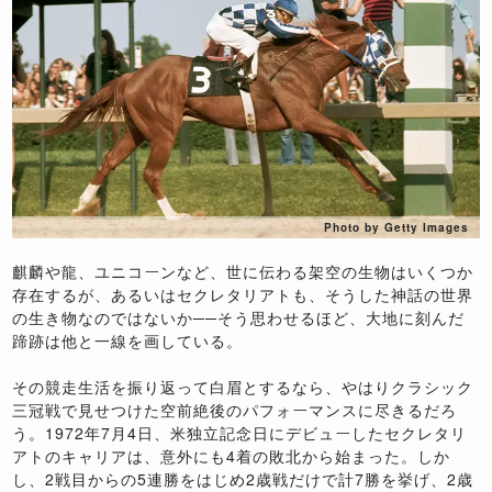
Photo by Getty Images
麒麟や龍、ユニコーンなど、世に伝わる架空の生物はいくつか
存在するが、あるいはセクレタリアトも、そうした神話の世界
の生き物なのではないか──そう思わせるほど、大地に刻んだ
蹄跡は他と一線を画している。
その競走生活を振り返って白眉とするなら、やはりクラシック
三冠戦で見せつけた空前絶後のパフォーマンスに尽きるだろ
う。1972年7月4日、米独立記念日にデビューしたセクレタリ
アトのキャリアは、意外にも4着の敗北から始まった。しか
し、2戦目からの5連勝をはじめ2歳戦だけで計7勝を挙げ、2歳