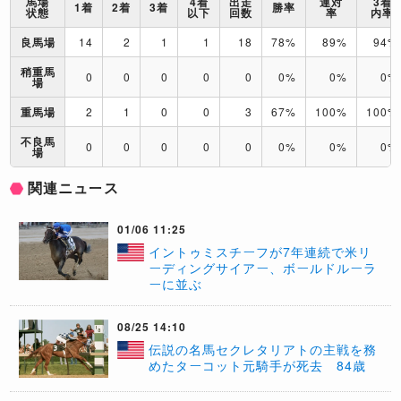
馬場
4着
出走
連対
3着
1着
2着
3着
勝率
状態
以下
回数
率
内率
良馬場
14
2
1
1
18
78%
89%
94%
稍重馬
0
0
0
0
0
0%
0%
0%
場
重馬場
2
1
0
0
3
67%
100%
100%
不良馬
0
0
0
0
0
0%
0%
0%
場
関連ニュース
01/06 11:25
​イントゥミスチーフが7年連続で米リ
ーディングサイアー、ボールドルーラ
ーに並ぶ
08/25 14:10
伝説の名馬セクレタリアトの主戦を務
めたターコット元騎手が死去 84歳