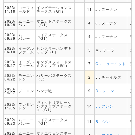
2023/
コーフィ
インビテーションス
11
J．ヌーナン
芝
11/18
ールド
テークス（G1）
2023/
ムーニー
マニカトステークス
4
J．ヌーナン
芝
10/28
バレー
（G1）
2023/
ムーニー
モイアステークス
4
J．ヌーナン
芝
09/29
バレー
（G1）
2023/
イーグル
ヒンクラーハンデキ
5
M．ザーラ
芝
06/10
ファーム
ャップ（L）
2023/
イーグル
キングスフォードス
7
C．ニューイット
芝
05/27
ファーム
ミスカップ（G1）
2023/
モーニン
ハリーバステークス
2
J．チャイルズ
芝
04/22
トン
（L）
2023/
ジーロン
ハンデ戦
9
D．レーン
芝
04/07
ヴィクトリアレーシ
2022/
フレミン
ングクラブステーク
14
J．アレン
芝
11/05
トン
ス（G1）
2022/
ムーニー
モイアステークス
11
B．シン
芝
09/23
バレー
（G1）
2022/
ムーニー
マクエウェンステー
4
J．マクニール
芝