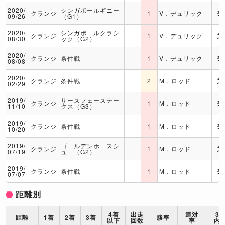
2020/
シンガポールギニー
クランジ
1
V．デュリック
芝
09/26
（G1）
2020/
シンガポールクラシ
クランジ
1
V．デュリック
芝
08/30
ック（G2）
2020/
クランジ
条件戦
1
V．デュリック
芝
08/08
2020/
クランジ
条件戦
2
M．ロッド
芝
02/29
2019/
サースフェーステー
クランジ
1
M．ロッド
芝
11/10
クス（G3）
2019/
クランジ
条件戦
1
M．ロッド
芝
10/20
2019/
ゴールデンホースシ
クランジ
1
M．ロッド
芝
07/19
ュー（G2）
2019/
クランジ
条件戦
1
M．ロッド
芝
07/07
距離別
4着
出走
連対
3
距離
1着
2着
3着
勝率
以下
回数
率
内