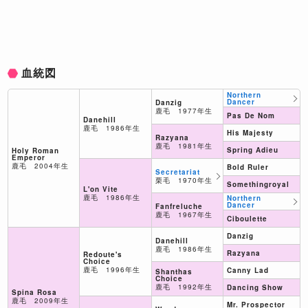
血統図
Northern
Dancer
Danzig
鹿毛 1977年生
Pas De Nom
Danehill
鹿毛 1986年生
His Majesty
Razyana
鹿毛 1981年生
Spring Adieu
Holy Roman
Emperor
鹿毛 2004年生
Bold Ruler
Secretariat
栗毛 1970年生
Somethingroyal
L'on Vite
鹿毛 1986年生
Northern
Dancer
Fanfreluche
鹿毛 1967年生
Ciboulette
Danzig
Danehill
鹿毛 1986年生
Razyana
Redoute's
Choice
鹿毛 1996年生
Canny Lad
Shanthas
Choice
鹿毛 1992年生
Dancing Show
Spina Rosa
鹿毛 2009年生
Mr. Prospector