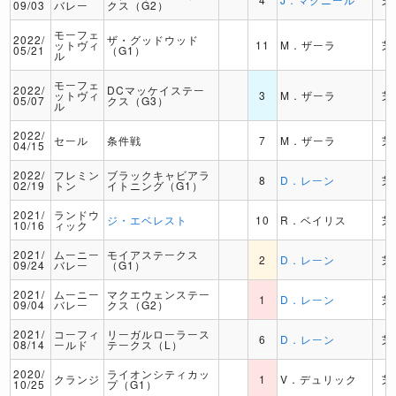
09/03
バレー
クス（G2）
モーフェ
2022/
ザ・グッドウッド
ットヴィ
11
M．ザーラ
芝
05/21
（G1）
ル
モーフェ
2022/
DCマッケイステー
ットヴィ
3
M．ザーラ
芝
05/07
クス（G3）
ル
2022/
セール
条件戦
7
M．ザーラ
芝
04/15
2022/
フレミン
ブラックキャビアラ
8
D．レーン
芝
02/19
トン
イトニング（G1）
2021/
ランドウ
ジ・エベレスト
10
R．ベイリス
芝
10/16
ィック
2021/
ムーニー
モイアステークス
2
D．レーン
芝
09/24
バレー
（G1）
2021/
ムーニー
マクエウェンステー
1
D．レーン
芝
09/04
バレー
クス（G2）
2021/
コーフィ
リーガルローラース
6
D．レーン
芝
08/14
ールド
テークス（L）
2020/
ライオンシティカッ
クランジ
1
V．デュリック
芝
10/25
プ（G1）