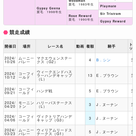
Woodman
栗毛 1983年生
Playmate
Gypsy Geena
栗毛 1998年生
Sir Tristram
Rose Reward
栗毛 1990年生
Gypsy Reward
競走成績
ト
開催日
場所
レース名
動画
着順
騎手
ッ
2024/
ムーニー
マクエウェンステー
4
B．シン
芝
10/26
バレー
クス（G2）
ウィークエンドハス
2024/
コーフィ
ラーハンデキャップ
13
E．ブラウン
芝
10/12
ールド
（L）
2024/
コーフィ
ハンデ戦
5
E．ブラウン
芝
09/21
ールド
2024/
モーニン
ハリーバステークス
3
J．ヌーナン
芝
04/20
トン
（L）
2024/
コーフィ
ヴィクトリアハンデ
3
J．ヌーナン
芝
04/06
ールド
キャップ（G3）
2024/
ムーニー
ウィリアムリードス
5
J．ヌーナン
芝
03/23
バレー
テークス（G1）