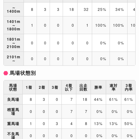
～
8
3
3
18
32
25%
34%
44
1400m
1401m
～
1
0
0
0
1
100%
100%
10
1800m
1801m
～
0
0
0
0
0
0%
0%
0
2100m
2101m
0
0
0
0
0
0%
0%
0
～
馬場状態別
馬場
4着
出走
連対
3着
1着
2着
3着
勝率
状態
以下
回数
率
内率
良馬場
8
3
0
7
18
44%
61%
61%
稍重馬
0
0
0
7
7
0%
0%
0%
場
重馬場
1
0
3
4
8
13%
13%
50%
不良馬
0
0
0
0
0
0%
0%
0%
場