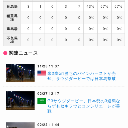
良馬場
3
1
0
3
7
43%
57%
57%
稍重馬
0
0
0
0
0
0%
0%
0%
場
重馬場
0
0
0
0
0
0%
0%
0%
不良馬
0
0
0
0
0
0%
0%
0%
場
関連ニュース
11/25 11:37
​米2歳G1勝ちのパインハーストが売
却、サウジダービーでは日本馬撃破
02/27 12:17
G3サウジダービー、日本勢の3連覇な
らずもセキフウとコンシリエーレが善
戦
02/24 11:44