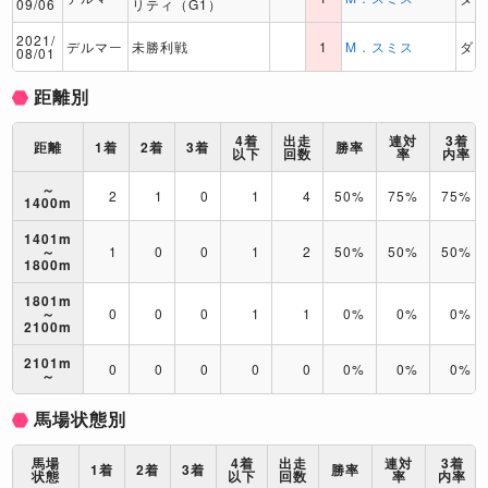
09/06
リティ（G1）
2021/
デルマー
未勝利戦
1
M．スミス
ダ
08/01
距離別
4着
出走
連対
3着
距離
1着
2着
3着
勝率
以下
回数
率
内率
～
2
1
0
1
4
50%
75%
75%
1400m
1401m
～
1
0
0
1
2
50%
50%
50%
1800m
1801m
～
0
0
0
1
1
0%
0%
0%
2100m
2101m
0
0
0
0
0
0%
0%
0%
～
馬場状態別
馬場
4着
出走
連対
3着
1着
2着
3着
勝率
状態
以下
回数
率
内率