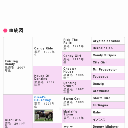
血統図
Ride The
Cryptoclearance
Rails
鹿毛 1991年
Herbalesian
Candy Ride
生
鹿毛 1999年
生
Candy Stripes
Candy Girl
栗毛 1990年
Twirling
生
City Girl
Candy
黒鹿毛 2007
Chester
Mr. Prospector
年生
House
黒鹿毛 1995
House Of
Toussaud
年生
Danzing
黒鹿毛 2002
Danzing
Danzig
年生
Crown
黒鹿毛 1997
Crownette
年生
Giant's
Storm Bird
Storm Cat
Causeway
黒鹿毛 1983
栗毛 1997年
年生
Terlingua
生
Mariah's
Rahy
Storm
鹿毛 1991年
イメンス
Giant Win
生
栗毛 2011年
生
Deputy Minister
デヒア