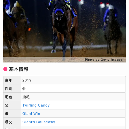
Photo by Getty Images
基本情報
生年
2019
性別
牡
毛色
鹿毛
父
Twirling Candy
母
Giant Win
母父
Giant's Causeway