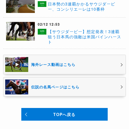
日本勢の3連覇かかるサウジダービ
ー、コンシリエーレは10番枠
02/12 12:53
【サウジダービー】想定発表！3連覇
狙う日本馬の強敵は米国パインハース
ト
海外レース動画はこちら
伝説の名馬ページはこちら
TOPへ戻る