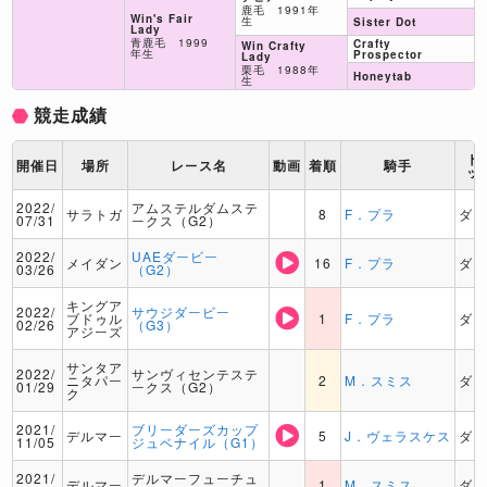
鹿毛 1991年
Win's Fair
生
Sister Dot
Lady
青鹿毛 1999
Crafty
Win Crafty
年生
Prospector
Lady
栗毛 1988年
Honeytab
生
競走成績
ト
開催日
場所
レース名
動画
着順
騎手
ッ
2022/
アムステルダムステ
サラトガ
8
F．プラ
ダ
07/31
ークス（G2）
2022/
UAEダービー
メイダン
16
F．プラ
ダ
03/26
（G2）
キングア
2022/
サウジダービー
ブドゥル
1
F．プラ
ダ
02/26
（G3）
アジーズ
サンタア
2022/
サンヴィセンテステ
ニタパー
2
M．スミス
ダ
01/29
ークス（G2）
ク
2021/
ブリーダーズカップ
デルマー
5
J．ヴェラスケス
ダ
11/05
ジュベナイル（G1）
2021/
デルマーフューチュ
デルマー
1
M．スミス
ダ