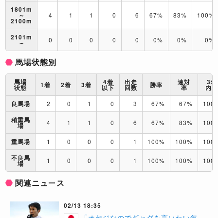
1801m
～
4
1
1
0
6
67%
83%
100%
2100m
2101m
0
0
0
0
0
0%
0%
0%
～
馬場状態別
馬場
4着
出走
連対
3着
1着
2着
3着
勝率
状態
以下
回数
率
内
良馬場
2
0
1
0
3
67%
67%
100
稍重馬
4
1
1
0
6
67%
83%
100
場
重馬場
1
0
0
0
1
100%
100%
100
不良馬
1
0
0
0
1
100%
100%
100
場
関連ニュース
02/13 18:35
「オヤジなのでギャグを言いたい年