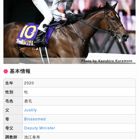
Photo by Kazuhiro Kuramoto
基本情報
生年
2020
性別
牝
毛色
鹿毛
父
Justify
母
Blossomed
母父
Deputy Minister
調教師
池江泰寿