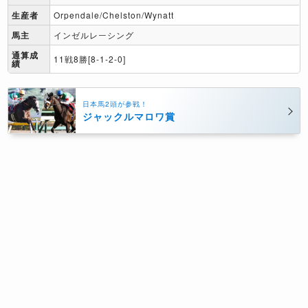
生産者
Orpendale/Chelston/Wynatt
馬主
インゼルレーシング
通算成
11戦8勝[8-1-2-0]
績
日本馬2頭が参戦！
ジャックルマロワ賞