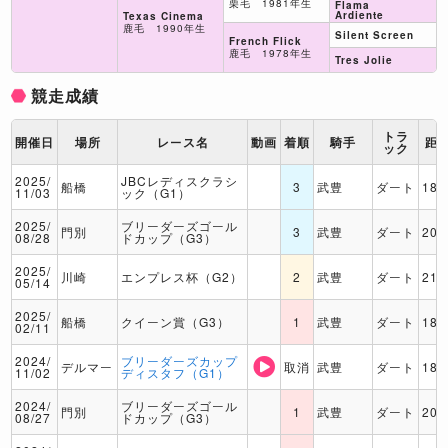
栗毛 1981年生
Flama
Ardiente
Texas Cinema
鹿毛 1990年生
Silent Screen
French Flick
鹿毛 1978年生
Tres Jolie
競走成績
トラ
開催日
場所
レース名
動画
着順
騎手
距
ック
2025/
JBCレディスクラシ
船橋
3
武豊
ダート
180
11/03
ック（G1）
2025/
ブリーダーズゴール
門別
3
武豊
ダート
200
08/28
ドカップ（G3）
2025/
川崎
エンプレス杯（G2）
2
武豊
ダート
210
05/14
2025/
船橋
クイーン賞（G3）
1
武豊
ダート
180
02/11
2024/
ブリーダーズカップ
デルマー
取消
武豊
ダート
180
11/02
ディスタフ（G1）
2024/
ブリーダーズゴール
門別
1
武豊
ダート
200
08/27
ドカップ（G3）