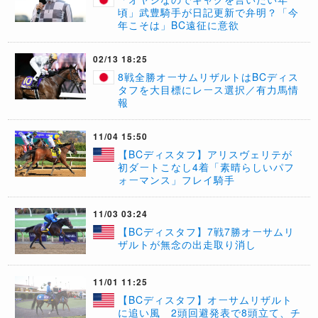
頃」武豊騎手が日記更新で弁明？「今
年こそは」BC遠征に意欲
02/13 18:25
8戦全勝オーサムリザルトはBCディス
タフを大目標にレース選択／有力馬情
報
11/04 15:50
【BCディスタフ】アリスヴェリテが
初ダートこなし4着「素晴らしいパフ
ォーマンス」フレイ騎手
11/03 03:24
【BCディスタフ】7戦7勝オーサムリ
ザルトが無念の出走取り消し
11/01 11:25
【BCディスタフ】オーサムリザルト
に追い風 2頭回避発表で8頭立て、チ