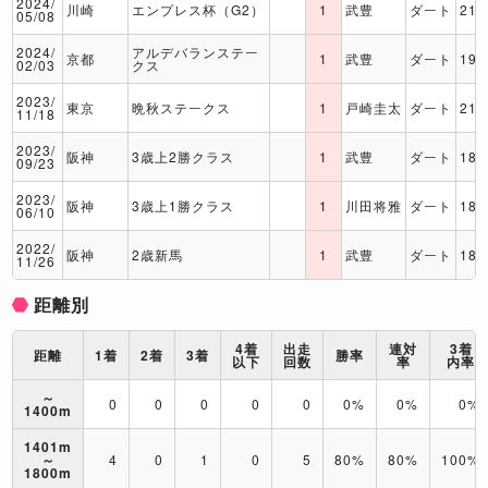
2024/
川崎
エンプレス杯（G2）
1
武豊
ダート
210
05/08
2024/
アルデバランステー
京都
1
武豊
ダート
190
02/03
クス
2023/
東京
晩秋ステークス
1
戸崎圭太
ダート
210
11/18
2023/
阪神
3歳上2勝クラス
1
武豊
ダート
180
09/23
2023/
阪神
3歳上1勝クラス
1
川田将雅
ダート
180
06/10
2022/
阪神
2歳新馬
1
武豊
ダート
180
11/26
距離別
4着
出走
連対
3着
距離
1着
2着
3着
勝率
以下
回数
率
内率
～
0
0
0
0
0
0%
0%
0%
1400m
1401m
～
4
0
1
0
5
80%
80%
100%
1800m