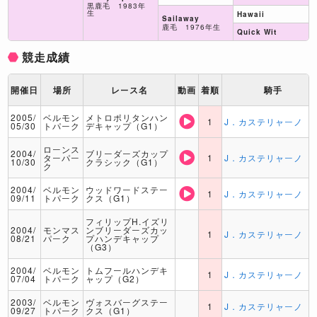
黒鹿毛 1983年
生
Hawaii
Sailaway
鹿毛 1976年生
Quick Wit
競走成績
開催日
場所
レース名
動画
着順
騎手
2005/
ベルモン
メトロポリタンハン
1
J．カステリャーノ
05/30
トパーク
デキャップ（G1）
ローンス
2004/
ブリーダーズカップ
ターパー
1
J．カステリャーノ
10/30
クラシック（G1）
ク
2004/
ベルモン
ウッドワードステー
1
J．カステリャーノ
09/11
トパーク
クス（G1）
フィリップH.イズリ
2004/
モンマス
ンブリーダーズカッ
1
J．カステリャーノ
08/21
パーク
プハンデキャップ
（G3）
2004/
ベルモン
トムフールハンデキ
1
J．カステリャーノ
07/04
トパーク
ャップ（G2）
2003/
ベルモン
ヴォスバーグステー
1
J．カステリャーノ
09/27
トパーク
クス（G1）