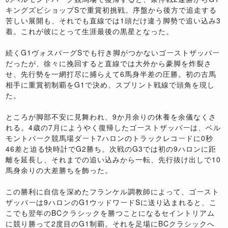
キングズビショップSで重賞初挑戦。序盤から後方で追走する
苦しい展開も、それでも直線では1頭だけ違う脚勢で追い込み3
着。これが彼にとって生涯最後の黒星となった。
続くG1ヴォスバーグSでも行き脚がつかないゴーストザッパー
だったが、徐々に挽回すると直線では大外から豪脚を炸裂さ
せ、先行勢を一網打尽に捕らえて6馬身半差の圧勝。初の古馬
相手に重賞初制覇をG1で決め、スプリント戦線で頭角を現し
た。
ところが脚部不安に見舞われ、9か月余りの休養を余儀なくさ
れる。4歳の7月にようやく復帰したゴーストザッパーは、ベル
モントパーク競馬場ダート7ハロンのトラックレコードに0秒
46差と迫る快時計でG2勝ち。次戦のG3では初の9ハロンに距
離を延長し、それまでの追い込みから一転、先行抜け出しで10
馬身余りの大差勝ちを飾った。
この勝利に自信を深めたフランケル調教師によって、ゴースト
ザッパーは9ハロンのG1ウッドワードSに送り込まれると、こ
こでも翌年のBCクラシックを勝つことになるセイントリアム
に競り勝って2度目のG1制覇。それを足場にBCクラシックへ