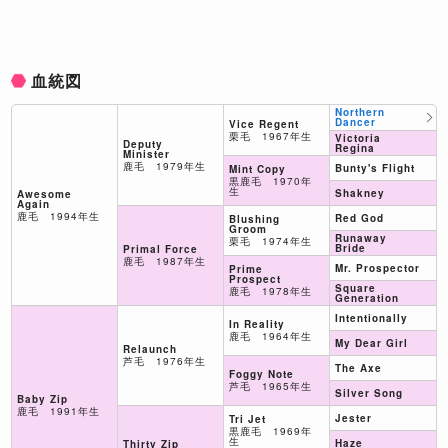
血統図
Northern
Dancer
Vice Regent
栗毛 1967年生
Victoria
Deputy
Regina
Minister
鹿毛 1979年生
Bunty's Flight
Mint Copy
黒鹿毛 1970年
生
Shakney
Awesome
Again
鹿毛 1994年生
Red God
Blushing
Groom
Runaway
栗毛 1974年生
Bride
Primal Force
鹿毛 1987年生
Mr. Prospector
Prime
Prospect
Square
鹿毛 1978年生
Generation
Intentionally
In Reality
鹿毛 1964年生
My Dear Girl
Relaunch
芦毛 1976年生
The Axe
Foggy Note
芦毛 1965年生
Silver Song
Baby Zip
鹿毛 1991年生
Jester
Tri Jet
黒鹿毛 1969年
生
Haze
Thirty Zip