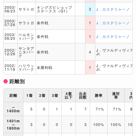
2003/
キングズビショップ
サラトガ
3
J．カステリャーノ
08/23
ステークス（G1）
2003/
サラトガ
条件戦
1
J．カステリャーノ
07/26
2003/
ベルモン
条件戦
1
J．カステリャーノ
06/20
トパーク
サンタア
2002/
J．ヴァルディヴィア
ニタパー
条件戦
4
12/26
Jr.
ク
2002/
ハリウッ
J．ヴァルディヴィア
未勝利戦
1
11/16
ドパーク
Jr.
距離別
4着
出走
連対
3
距離
1着
2着
3着
勝率
以下
回数
率
内
～
5
0
1
1
7
71%
71%
86
1400m
1401m
～
3
0
0
0
3
100%
100%
10
1800m