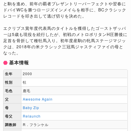
と駒を進め、前年の覇者プレザントリーパーフェクトや翌春に
ドバイWCを勝つロージズインメイらを相手に、BCクラシック
レコードを叩き出して逃げ切りを決めた。
エクリプス賞年度代表馬のタイトルを獲得したゴーストザッパ
ーは5歳も現役を続行したが、初戦のメトロポリタンH圧勝後に
足首を骨折して種牡馬入り。初年度産駒の牝馬ステージマジッ
クは、2018年の米クラシック三冠馬ジャスティファイの母と
なった。
基本情報
生年
2000
性別
牡
毛色
鹿毛
父
Awesome Again
母
Baby Zip
母父
Relaunch
調教師
R．フランケル