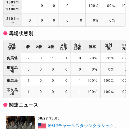
1801m
～
1
0
0
0
1
100%
100%
10
2100m
2101m
0
0
0
0
0
0%
0%
0
～
馬場状態別
馬場
4着
出走
連対
3着
1着
2着
3着
勝率
状態
以下
回数
率
内
良馬場
7
0
1
1
9
78%
78%
89
稍重馬
0
0
0
0
0
0%
0%
0
場
重馬場
1
0
0
0
1
100%
100%
100
不良馬
1
0
0
0
1
100%
100%
100
場
関連ニュース
08/27 13:05
米G2チャールズタウンクラシック、