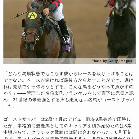
Photo by Getty Images
「どんな馬場状態でもこなす彼からレースを取り上げることは
できない。ペースが速ければ最後方から差すことができ、遅け
れば先頭で引っ張ろうとする。こんな馬をどうやって負かすの
か？」――管理した名伯楽R.フランケルをして言下に完璧と認
め、21世紀の米最強とする声も絶えない名馬がゴーストザッパ
ーだ。
ゴーストザッパーは2歳11月のデビュー戦を9馬身差で圧勝し
たが、本格的に競走馬としてのキャリアを積み始めたのは3歳
中頃からで、クラシック戦線には間に合わなかった。6月下旬
のベルモントパーク競馬場で復帰すると、条件戦2連勝からG1