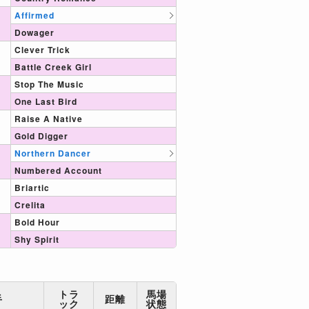
Affirmed
Dowager
Clever Trick
Battle Creek Girl
Stop The Music
One Last Bird
Raise A Native
Gold Digger
Northern Dancer
Numbered Account
Briartic
Crelita
Bold Hour
Shy Spirit
トラ
馬場
手
距離
ック
状態