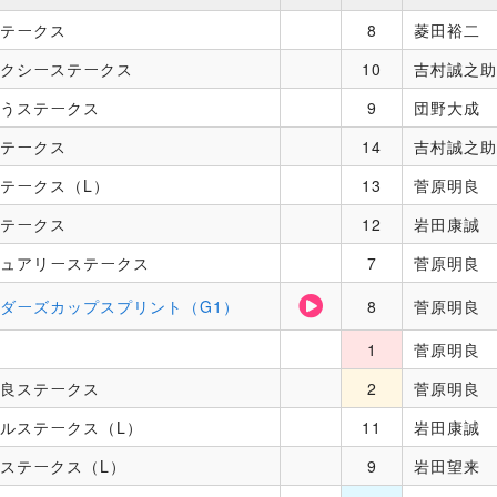
テークス
8
菱田裕二
クシーステークス
10
吉村誠之助
うステークス
9
団野大成
テークス
14
吉村誠之助
テークス（L）
13
菅原明良
テークス
12
岩田康誠
ュアリーステークス
7
菅原明良
ダーズカップスプリント（G1）
8
菅原明良
賞
1
菅原明良
良ステークス
2
菅原明良
ルステークス（L）
11
岩田康誠
ステークス（L）
9
岩田望来