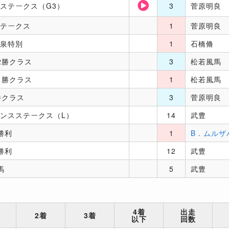
ステークス（G3）
3
菅原明良
テークス
1
菅原明良
泉特別
1
石橋脩
2勝クラス
3
松若風馬
1勝クラス
1
松若風馬
勝クラス
3
菅原明良
ンスステークス（L）
14
武豊
勝利
1
B．ムルザ
勝利
12
武豊
馬
5
武豊
4着
出走
2着
3着
以下
回数