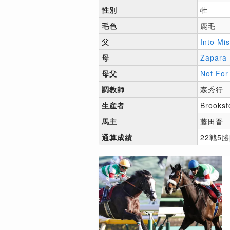
性別
牡
毛色
鹿毛
父
Into Mis
母
Zapara
母父
Not For
調教師
森秀行
生産者
Brookst
馬主
藤田晋
通算成績
22戦5勝[