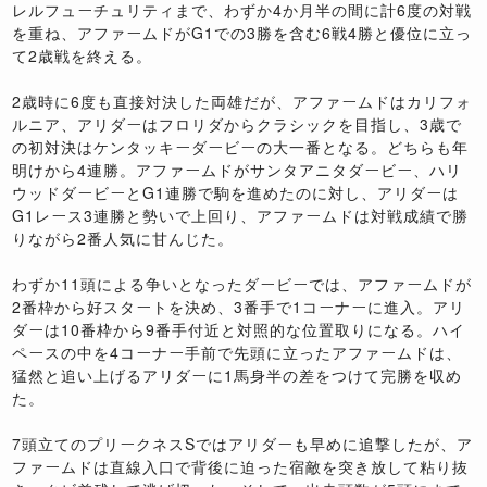
レルフューチュリティまで、わずか4か月半の間に計6度の対戦
を重ね、アファームドがG1での3勝を含む6戦4勝と優位に立っ
て2歳戦を終える。
2歳時に6度も直接対決した両雄だが、アファームドはカリフォ
ルニア、アリダーはフロリダからクラシックを目指し、3歳で
の初対決はケンタッキーダービーの大一番となる。どちらも年
明けから4連勝。アファームドがサンタアニタダービー、ハリ
ウッドダービーとG1連勝で駒を進めたのに対し、アリダーは
G1レース3連勝と勢いで上回り、アファームドは対戦成績で勝
りながら2番人気に甘んじた。
わずか11頭による争いとなったダービーでは、アファームドが
2番枠から好スタートを決め、3番手で1コーナーに進入。アリ
ダーは10番枠から9番手付近と対照的な位置取りになる。ハイ
ペースの中を4コーナー手前で先頭に立ったアファームドは、
猛然と追い上げるアリダーに1馬身半の差をつけて完勝を収め
た。
7頭立てのプリークネスSではアリダーも早めに追撃したが、ア
ファームドは直線入口で背後に迫った宿敵を突き放して粘り抜