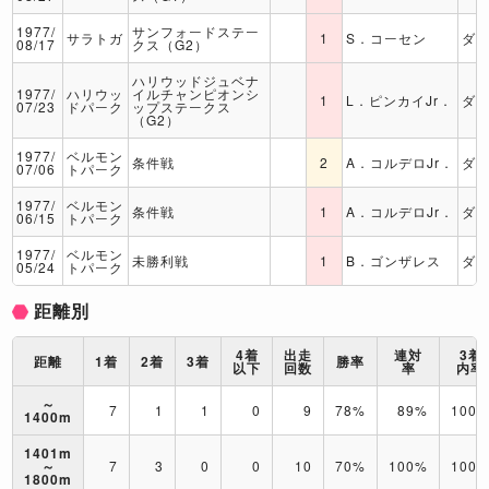
1977/
サンフォードステー
サラトガ
1
S．コーセン
ダ
08/17
クス（G2）
ハリウッドジュベナ
1977/
ハリウッ
イルチャンピオンシ
1
L．ピンカイJr．
ダ
07/23
ドパーク
ップステークス
（G2）
1977/
ベルモン
条件戦
2
A．コルデロJr．
ダ
07/06
トパーク
1977/
ベルモン
条件戦
1
A．コルデロJr．
ダ
06/15
トパーク
1977/
ベルモン
未勝利戦
1
B．ゴンザレス
ダ
05/24
トパーク
距離別
4着
出走
連対
3着
距離
1着
2着
3着
勝率
以下
回数
率
内率
～
7
1
1
0
9
78%
89%
100
1400m
1401m
～
7
3
0
0
10
70%
100%
100
1800m