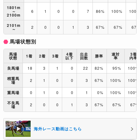
1801m
～
6
1
0
0
7
86%
100%
100
2100m
2101m
2
0
0
1
3
67%
67%
67
～
馬場状態別
馬場
4着
出走
連対
3着
1着
2着
3着
勝率
状態
以下
回数
率
内率
良馬場
18
3
1
0
22
82%
95%
100%
稍重馬
2
1
0
0
3
67%
100%
100%
場
重馬場
0
1
0
0
1
0%
100%
100%
不良馬
2
0
0
1
3
67%
67%
67%
場
海外レース動画はこちら