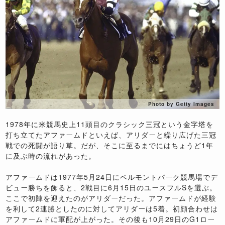
Photo by Getty Images
1978年に米競馬史上11頭目のクラシック三冠という金字塔を
打ち立てたアファームドといえば、アリダーと繰り広げた三冠
戦での死闘が語り草。だが、そこに至るまでにはちょうど1年
に及ぶ時の流れがあった。
アファームドは1977年5月24日にベルモントパーク競馬場でデ
ビュー勝ちを飾ると、2戦目に6月15日のユースフルSを選ぶ。
ここで初陣を迎えたのがアリダーだった。アファームドが経験
を利して2連勝としたのに対してアリダーは5着。初顔合わせは
アファームドに軍配が上がった。その後も10月29日のG1ロー