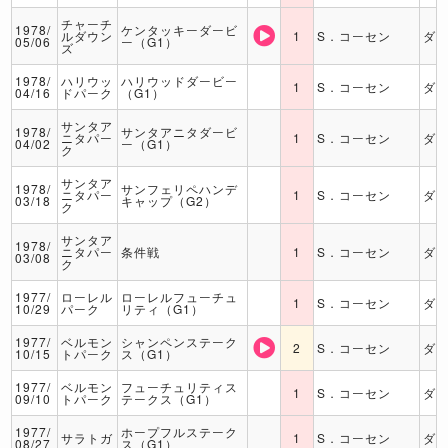
チャーチ
1978/
ケンタッキーダービ
ルダウン
1
S．コーセン
ダ
05/06
ー（G1）
ズ
1978/
ハリウッ
ハリウッドダービー
1
S．コーセン
ダ
04/16
ドパーク
（G1）
サンタア
1978/
サンタアニタダービ
ニタパー
1
S．コーセン
ダ
04/02
ー（G1）
ク
サンタア
1978/
サンフェリペハンデ
ニタパー
1
S．コーセン
ダ
03/18
キャップ（G2）
ク
サンタア
1978/
ニタパー
条件戦
1
S．コーセン
ダ
03/08
ク
1977/
ローレル
ローレルフューチュ
1
S．コーセン
ダ
10/29
パーク
リティ（G1）
1977/
ベルモン
シャンペンステーク
2
S．コーセン
ダ
10/15
トパーク
ス（G1）
1977/
ベルモン
フューチュリティス
1
S．コーセン
ダ
09/10
トパーク
テークス（G1）
1977/
ホープフルステーク
サラトガ
1
S．コーセン
ダ
08/27
ス（G1）