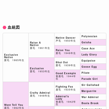
血統図
Polynesian
Native Dancer
芦毛 1950年生
Geisha
Raise A
Native
栗毛 1961年生
Case Ace
Raise You
栗毛 1946年生
Lady Glory
Exclusive
Native
栗毛 1965年生
Equipoise
Shut Out
栗毛 1939年生
Goose Egg
Exclusive
栗毛 1953年生
Pilate
Good Example
青鹿毛 1944年
生
Parade Girl
Sir Gallahad
Fighting Fox
鹿毛 1935年生
Marguerite
Crafty Admiral
鹿毛 1948年生
Admiral's
War Admiral
Lady
青鹿毛 1942年
Boola Brook
生
Wont Tell You
鹿毛 1962年生