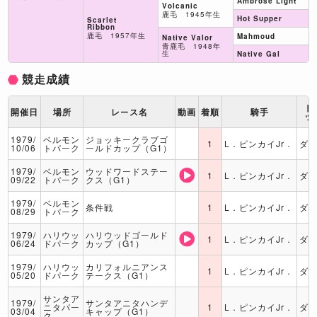
Ambrose Light
Volcanic
鹿毛 1945年生
Hot Supper
Scarlet
Ribbon
鹿毛 1957年生
Mahmoud
Native Valor
青鹿毛 1948年
生
Native Gal
競走成績
ト
開催日
場所
レース名
動画
着順
騎手
ッ
1979/
ベルモン
ジョッキークラブゴ
1
L．ピンカイJr．
ダ
10/06
トパーク
ールドカップ（G1）
1979/
ベルモン
ウッドワードステー
1
L．ピンカイJr．
ダ
09/22
トパーク
クス（G1）
1979/
ベルモン
条件戦
1
L．ピンカイJr．
ダ
08/29
トパーク
1979/
ハリウッ
ハリウッドゴールド
1
L．ピンカイJr．
ダ
06/24
ドパーク
カップ（G1）
1979/
ハリウッ
カリフォルニアンス
1
L．ピンカイJr．
ダ
05/20
ドパーク
テークス（G1）
サンタア
1979/
サンタアニタハンデ
ニタパー
1
L．ピンカイJr．
ダ
03/04
キャップ（G1）
ク