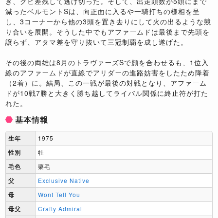
き、クビ差残して逃げ切った。そして、出走頭数が5頭にまで
減ったベルモントSは、向正面に入るや一騎打ちの様相を呈
し、3コーナーから他の3頭を置き去りにして火の出るような競
り合いを展開。そうした中でもアファームドは最後まで先頭を
譲らず、アタマ差を守り抜いて三冠制覇を成し遂げた。
その後の両雄は8月のトラヴァーズSで顔を合わせるも、1位入
線のアファームドが直線でアリダーの進路妨害をしたため降着
（2着）に。結局、この一戦が最後の対戦となり、アファーム
ドが10戦7勝と大きく勝ち越してライバル関係に終止符が打た
れた。
基本情報
生年
1975
性別
牡
毛色
栗毛
父
Exclusive Native
母
Wont Tell You
母父
Crafty Admiral