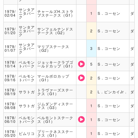
サンタア
1979/
チャールズH.ストラ
ニタパー
1
S．コーセン
ダ
02/04
ブステークス（G1）
ク
サンタア
1979/
サンフェルナンドス
ニタパー
2
S．コーセン
ダ
01/20
テークス（G2）
ク
サンタア
1979/
マリブステークス
ニタパー
3
S．コーセン
ダ
01/07
（G2）
ク
1978/
ベルモン
ジョッキークラブゴ
5
S．コーセン
ダ
10/14
トパーク
ールドカップ（G1）
1978/
ベルモン
マールボロカップ
2
S．コーセン
ダ
09/16
トパーク
（G1）
1978/
トラヴァーズステー
サラトガ
2
L．ピンカイJr．
ダ
08/19
クス（G1）
1978/
ジムダンディステー
サラトガ
1
S．コーセン
ダ
08/08
クス（G3）
1978/
ベルモン
ベルモントステーク
1
S．コーセン
ダ
06/10
トパーク
ス（G1）
1978/
プリークネスステー
ピムリコ
1
S．コーセン
ダ
05/20
クス（G1）