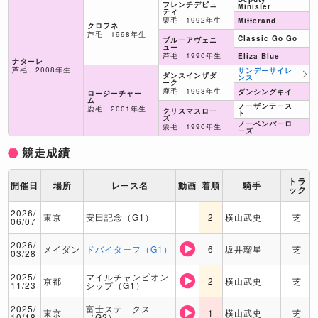
フレンチデピュ
Minister
ティ
栗毛 1992年生
Mitterand
クロフネ
芦毛 1998年生
Classic Go Go
ブルーアヴェニ
ュー
芦毛 1990年生
Eliza Blue
ナターレ
芦毛 2008年生
サンデーサイレ
ダンスインザダ
ンス
ーク
鹿毛 1993年生
ダンシングキイ
ロージーチャー
ム
ノーザンテース
鹿毛 2001年生
クリスマスロー
ト
ズ
ノーベンバーロ
栗毛 1990年生
ーズ
競走成績
トラ
開催日
場所
レース名
動画
着順
騎手
ック
2026/
東京
安田記念（G1）
2
横山武史
芝
06/07
2026/
メイダン
ドバイターフ（G1）
6
坂井瑠星
芝
03/28
2025/
マイルチャンピオン
京都
2
横山武史
芝
11/23
シップ（G1）
2025/
富士ステークス
東京
1
横山武史
芝
10/18
（G2）