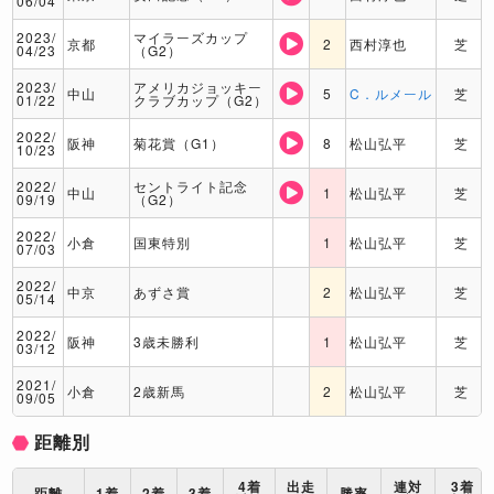
06/04
2023/
マイラーズカップ
京都
2
西村淳也
芝
04/23
（G2）
2023/
アメリカジョッキー
中山
5
C．ルメール
芝
01/22
クラブカップ（G2）
2022/
阪神
菊花賞（G1）
8
松山弘平
芝
10/23
2022/
セントライト記念
中山
1
松山弘平
芝
09/19
（G2）
2022/
小倉
国東特別
1
松山弘平
芝
07/03
2022/
中京
あずさ賞
2
松山弘平
芝
05/14
2022/
阪神
3歳未勝利
1
松山弘平
芝
03/12
2021/
小倉
2歳新馬
2
松山弘平
芝
09/05
距離別
4着
出走
連対
3着
距離
1着
2着
3着
勝率