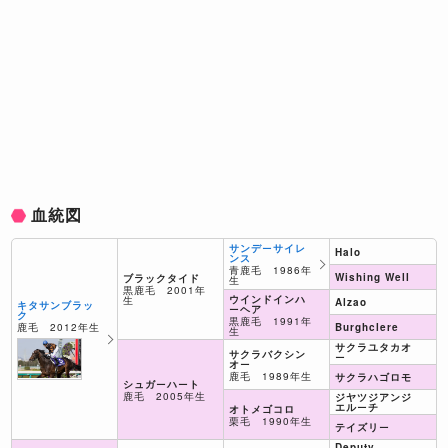
血統図
サンデーサイレ
Halo
ンス
青鹿毛 1986年
Wishing Well
ブラックタイド
生
黒鹿毛 2001年
ウインドインハ
生
Alzao
キタサンブラッ
ーヘア
ク
黒鹿毛 1991年
鹿毛 2012年生
Burghclere
生
サクラユタカオ
サクラバクシン
ー
オー
鹿毛 1989年生
サクラハゴロモ
シュガーハート
鹿毛 2005年生
ジヤツジアンジ
エルーチ
オトメゴコロ
栗毛 1990年生
テイズリー
Deputy