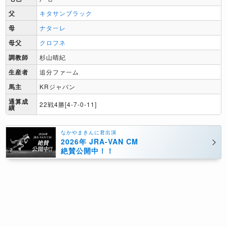
父
キタサンブラック
母
ナターレ
母父
クロフネ
調教師
杉山晴紀
生産者
追分ファーム
馬主
KRジャパン
通算成
22戦4勝[4-7-0-11]
績
なかやまきんに君出演
2026年 JRA-VAN CM
絶賛公開中！！