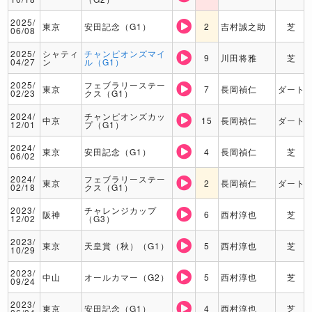
2025/
東京
安田記念（G1）
2
吉村誠之助
芝
06/08
2025/
シャティ
チャンピオンズマイ
9
川田将雅
芝
04/27
ン
ル（G1）
2025/
フェブラリーステー
東京
7
長岡禎仁
ダート
02/23
クス（G1）
2024/
チャンピオンズカッ
中京
15
長岡禎仁
ダート
12/01
プ（G1）
2024/
東京
安田記念（G1）
4
長岡禎仁
芝
06/02
2024/
フェブラリーステー
東京
2
長岡禎仁
ダート
02/18
クス（G1）
2023/
チャレンジカップ
阪神
6
西村淳也
芝
12/02
（G3）
2023/
東京
天皇賞（秋）（G1）
5
西村淳也
芝
10/29
2023/
中山
オールカマー（G2）
5
西村淳也
芝
09/24
2023/
東京
安田記念（G1）
4
西村淳也
芝