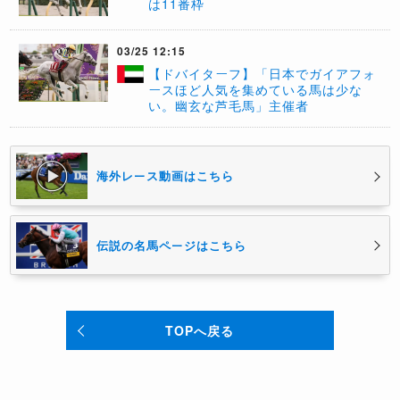
は11番枠
03/25 12:15
【ドバイターフ】「日本でガイアフォ
ースほど人気を集めている馬は少な
い。幽玄な芦毛馬」主催者
海外レース動画はこちら
伝説の名馬ページはこちら
TOPへ戻る