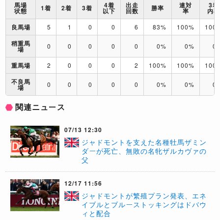
馬場
4着
出走
連対
3着
1着
2着
3着
勝率
状態
以下
回数
率
内
良馬場
5
1
0
0
6
83%
100%
100
稍重馬
0
0
0
0
0
0%
0%
0
場
重馬場
2
0
0
0
2
100%
100%
100
不良馬
0
0
0
0
0
0%
0%
0
場
関連ニュース
07/13 12:30
​ジャドモントを支えた名種牡馬ザミン
ダーが死亡、無敗の名牝ザルカヴァの
父
12/17 11:56
ジャドモントが繁殖プラン発表、エネ
イブルとブルーストッキングはドバウ
ィと配合