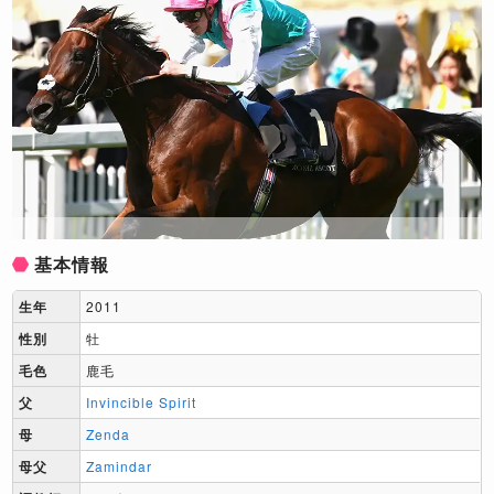
基本情報
生年
2011
性別
牡
毛色
鹿毛
父
Invincible Spirit
母
Zenda
母父
Zamindar