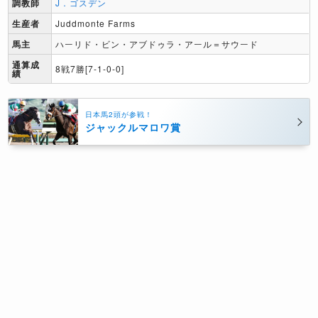
調教師
J．ゴスデン
生産者
Juddmonte Farms
馬主
ハーリド・ビン・アブドゥラ・アール＝サウード
通算成
8戦7勝[7-1-0-0]
績
日本馬2頭が参戦！
ジャックルマロワ賞