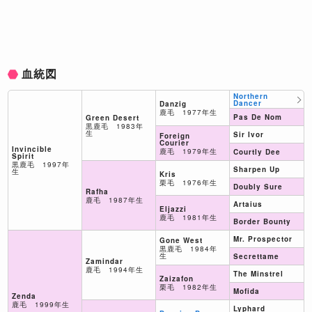
血統図
Northern
Dancer
Danzig
鹿毛 1977年生
Pas De Nom
Green Desert
黒鹿毛 1983年
生
Sir Ivor
Foreign
Courier
Invincible
鹿毛 1979年生
Courtly Dee
Spirit
黒鹿毛 1997年
Sharpen Up
生
Kris
栗毛 1976年生
Doubly Sure
Rafha
鹿毛 1987年生
Artaius
Eljazzi
鹿毛 1981年生
Border Bounty
Mr. Prospector
Gone West
黒鹿毛 1984年
生
Secrettame
Zamindar
鹿毛 1994年生
The Minstrel
Zaizafon
栗毛 1982年生
Mofida
Zenda
鹿毛 1999年生
Lyphard