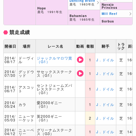
Dancing Brave
鹿毛 1983年生
Navajo
Princess
Hope
鹿毛 1991年生
Mill Reef
Bahamian
栗毛 1985年生
Sorbus
競走成績
トラ
開催日
場所
レース名
動画
着順
騎手
距
ック
2014/
ドーヴィ
ジャックルマロワ賞
1
J．ドイル
芝
160
08/17
ル
（G1）
2014/
グッドウ
サセックスステーク
1
J．ドイル
芝
160
07/30
ッド
ス（G1）
セントジェームズパ
2014/
アスコッ
レスステークス
1
J．ドイル
芝
160
06/17
ト
（G1）
2014/
愛2000ギニー
カラ
1
J．ドイル
芝
160
05/24
（G1）
2014/
ニューマ
英2000ギニー
2
J．ドイル
芝
160
05/03
ーケット
（G1）
2014/
ニューベ
グリーナムステーク
1
J．ドイル
芝
140
04/12
リー
ス（G3）