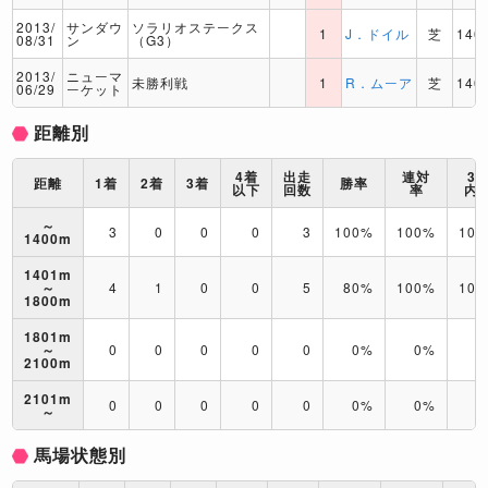
2013/
サンダウ
ソラリオステークス
1
J．ドイル
芝
140
08/31
ン
（G3）
2013/
ニューマ
未勝利戦
1
R．ムーア
芝
140
06/29
ーケット
距離別
4着
出走
連対
3
距離
1着
2着
3着
勝率
以下
回数
率
内
～
3
0
0
0
3
100%
100%
10
1400m
1401m
～
4
1
0
0
5
80%
100%
10
1800m
1801m
～
0
0
0
0
0
0%
0%
0
2100m
2101m
0
0
0
0
0
0%
0%
0
～
馬場状態別