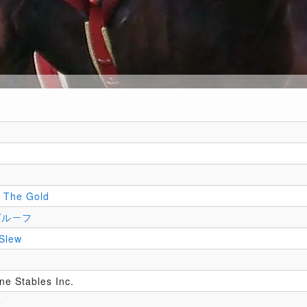
 The Gold
プルーフ
 Slew
ne Stables Inc.
子