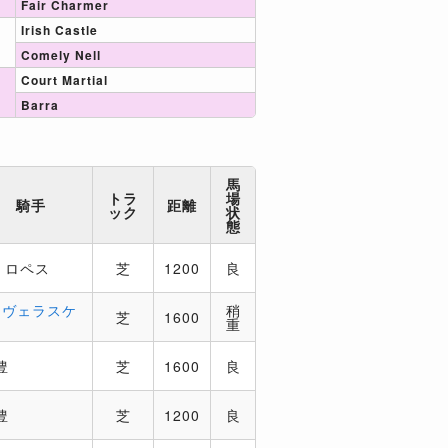
Fair Charmer
Irish Castle
Comely Nell
Court Martial
Barra
馬
トラ
場
騎手
距離
ック
状
態
．ロペス
芝
1200
良
．ヴェラスケ
稍
芝
1600
重
豊
芝
1600
良
豊
芝
1200
良