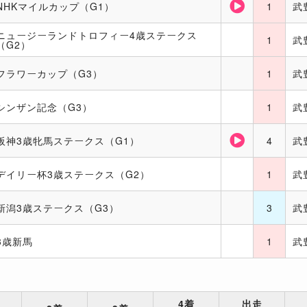
NHKマイルカップ（G1）
1
武
ニュージーランドトロフィー4歳ステークス
1
武
（G2）
フラワーカップ（G3）
1
武
シンザン記念（G3）
1
武
阪神3歳牝馬ステークス（G1）
4
武
デイリー杯3歳ステークス（G2）
1
武
新潟3歳ステークス（G3）
3
武
3歳新馬
1
武
4着
出走