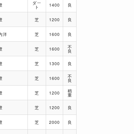
ダー
豊
1400
良
ト
豊
芝
1200
良
内洋
芝
1600
良
不
豊
芝
1600
良
豊
芝
1300
良
不
豊
芝
1600
良
稍
豊
芝
1200
重
豊
芝
1200
良
豊
芝
2000
良