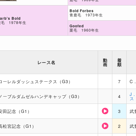
Bold Forbes
青鹿毛 1973年生
arb's Bold
鹿毛 1978年生
Goofed
栗毛 1960年生
動
着
レース名
画
順
ローレルダッシュステークス（G3）
7
C
J
ノーブルダムゼルハンデキャップ（G3）
4
ス
安田記念（G1）
3
武
高松宮記念（G1）
2
武