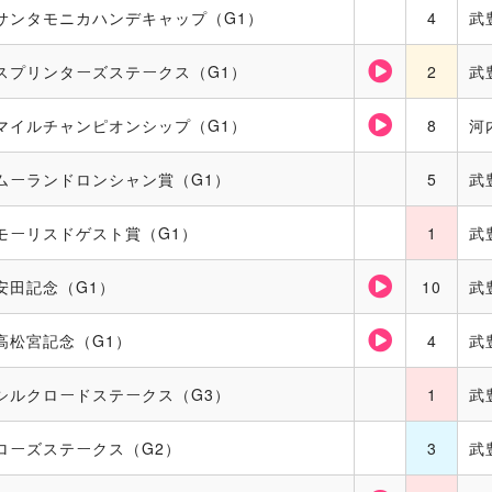
サンタモニカハンデキャップ（G1）
4
武
スプリンターズステークス（G1）
2
武
マイルチャンピオンシップ（G1）
8
河
ムーランドロンシャン賞（G1）
5
武
モーリスドゲスト賞（G1）
1
武
安田記念（G1）
10
武
高松宮記念（G1）
4
武
シルクロードステークス（G3）
1
武
ローズステークス（G2）
3
武