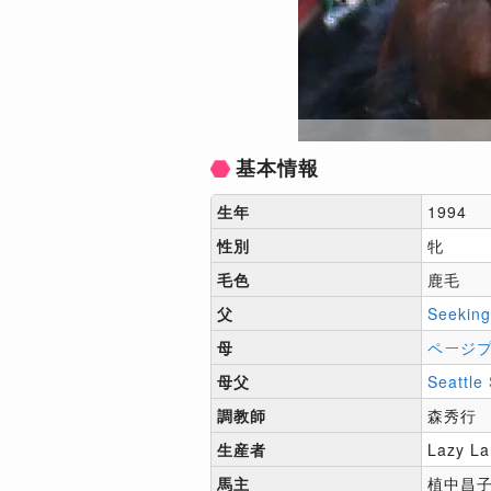
基本情報
生年
1994
性別
牝
毛色
鹿毛
父
Seeking
母
ページ
母父
Seattle
調教師
森秀行
生産者
Lazy La
馬主
植中昌