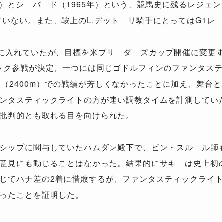
年）とシーバード（1965年）という、競馬史に残るレジェ
ていない。また、鞍上のL.デットーリ騎手にとってはG1レ
に入れていたが、目標を米ブリーダーズカップ開催に変更す
ック参戦が決定。一つには同じゴドルフィンのファンタス
ン（2400m）での戦績が芳しくなかったことに加え、舞台
ンタスティックライトの方が速い調教タイムを計測してい
批判的とも取れる目を向けられた。
シップに関与していたハムダン殿下で、ビン・スルール師
意見にも動じることはなかった。結果的にサキーは史上初
じてハナ差の2着に惜敗するが、ファンタスティックライト
ったことを証明した。