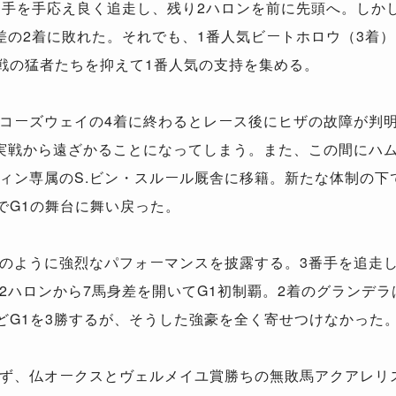
番手を手応え良く追走し、残り2ハロンを前に先頭へ。しか
差の2着に敗れた。それでも、1番人気ビートホロウ（3着
戦の猛者たちを抑えて1番人気の支持を集める。
コーズウェイの4着に終わるとレース後にヒザの故障が判
実戦から遠ざかることになってしまう。また、この間にハ
ィン専属のS.ビン・スルール厩舎に移籍。新たな体制の下で
でG1の舞台に舞い戻った。
のように強烈なパフォーマンスを披露する。3番手を追走
2ハロンから7馬身差を開いてG1初制覇。2着のグランデ
どG1を3勝するが、そうした強豪を全く寄せつけなかった
ず、仏オークスとヴェルメイユ賞勝ちの無敗馬アクアレリス