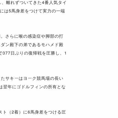
し、離れずついてきた4番人気タイ
）には5馬身差をつけて実力の一端
明。さらに喉の感染症や脚部の打
ムダン殿下の弟であるモハメド殿
377日ぶりの復帰戦を圧勝し、1
したサキーはヨーク競馬場の長い
ラは翌年にゴドルフィンの所有とな
。
ト（2着）に6馬身差をつける圧