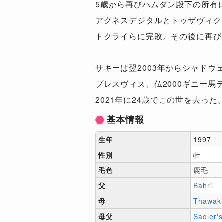
5歳から再びハムダン殿下の所有
アグネスデジタルとトゥザヴィク
トクライらに完敗。その後に再び
サキーは翌2003年からシャド
プレスヴィス、仏2000ギニー馬
2021年に24歳でこの世を去った
基本情報
生年
1997
性別
牡
毛色
鹿毛
父
Bahri
母
Thawak
母父
Sadler'