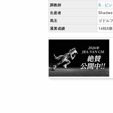
調教師
S．ビン
生産者
Shadwel
馬主
ゴドル
通算成績
14戦8勝[