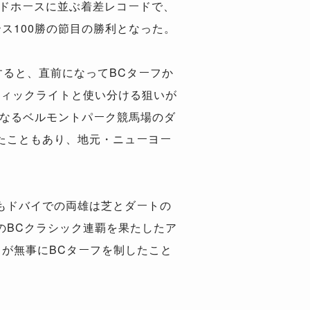
ンドホースに並ぶ着差レコードで、
ース100勝の節目の勝利となった。
ると、直前になってBCターフか
ティックライトと使い分ける狙いが
となるベルモントパーク競馬場のダ
たこともあり、地元・ニューヨー
もドバイでの両雄は芝とダートの
のBCクラシック連覇を果たしたア
が無事にBCターフを制したこと