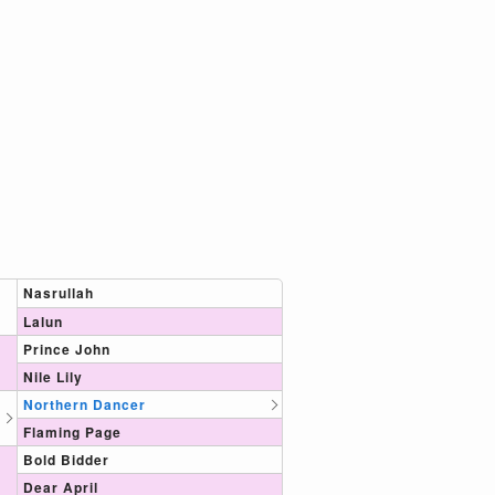
Nasrullah
Lalun
Prince John
Nile Lily
Northern Dancer
Flaming Page
Bold Bidder
Dear April