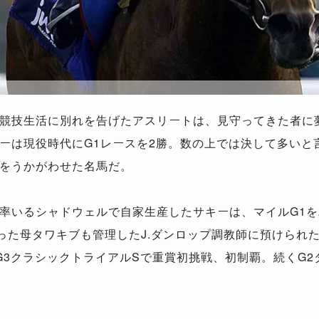
競技生活に別れを告げたアスリートは、見守ってきた者に
ーは現役時代にG1レースを2勝。数の上では決して多いと
をうかがわせた名馬だ。
率いるシャドウェルで自家生産したサキーは、マイルG1を
った母タワキブも管理したJ.ダンロップ調教師に預けられた
G3クラシックトライアルSで重賞初挑戦、初制覇。続くG2