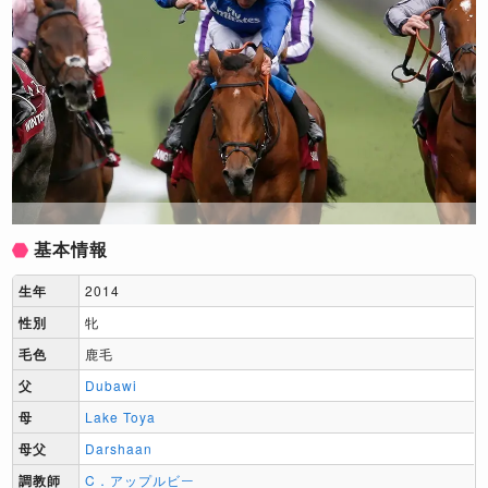
基本情報
生年
2014
性別
牝
毛色
鹿毛
父
Dubawi
母
Lake Toya
母父
Darshaan
調教師
C．アップルビー