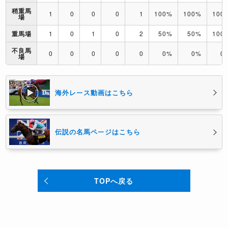
稍重馬
1
0
0
0
1
100%
100%
100
場
重馬場
1
0
1
0
2
50%
50%
100
不良馬
0
0
0
0
0
0%
0%
0
場
海外レース動画はこちら
伝説の名馬ページはこちら
TOPへ戻る