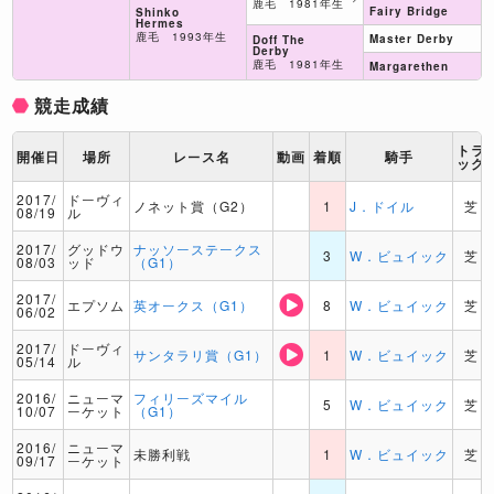
鹿毛 1981年生
Fairy Bridge
Shinko
Hermes
鹿毛 1993年生
Master Derby
Doff The
Derby
鹿毛 1981年生
Margarethen
競走成績
トラ
開催日
場所
レース名
動画
着順
騎手
ック
2017/
ドーヴィ
ノネット賞（G2）
1
J．ドイル
芝
08/19
ル
2017/
グッドウ
ナッソーステークス
3
W．ビュイック
芝
08/03
ッド
（G1）
2017/
エプソム
英オークス（G1）
8
W．ビュイック
芝
06/02
2017/
ドーヴィ
サンタラリ賞（G1）
1
W．ビュイック
芝
05/14
ル
2016/
ニューマ
フィリーズマイル
5
W．ビュイック
芝
10/07
ーケット
（G1）
2016/
ニューマ
未勝利戦
1
W．ビュイック
芝
09/17
ーケット