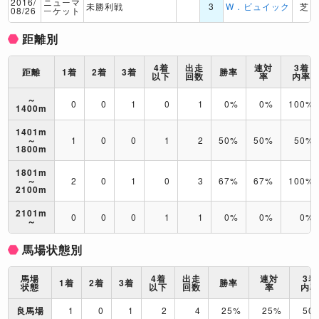
2016/
ニューマ
未勝利戦
3
W．ビュイック
芝
08/26
ーケット
距離別
4着
出走
連対
3着
距離
1着
2着
3着
勝率
以下
回数
率
内率
～
0
0
1
0
1
0%
0%
100%
1400m
1401m
～
1
0
0
1
2
50%
50%
50%
1800m
1801m
～
2
0
1
0
3
67%
67%
100%
2100m
2101m
0
0
0
1
1
0%
0%
0%
～
馬場状態別
馬場
4着
出走
連対
3着
1着
2着
3着
勝率
状態
以下
回数
率
内
良馬場
1
0
1
2
4
25%
25%
50