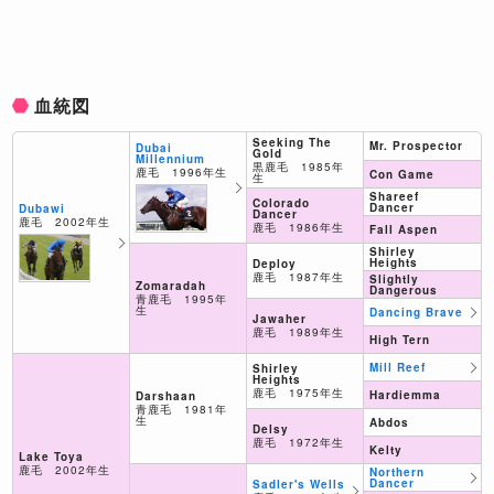
血統図
Seeking The
Mr. Prospector
Dubai
Gold
Millennium
黒鹿毛 1985年
鹿毛 1996年生
Con Game
生
Shareef
Colorado
Dancer
Dubawi
Dancer
鹿毛 2002年生
鹿毛 1986年生
Fall Aspen
Shirley
Heights
Deploy
鹿毛 1987年生
Slightly
Zomaradah
Dangerous
青鹿毛 1995年
生
Dancing Brave
Jawaher
鹿毛 1989年生
High Tern
Mill Reef
Shirley
Heights
鹿毛 1975年生
Hardiemma
Darshaan
青鹿毛 1981年
生
Abdos
Delsy
鹿毛 1972年生
Kelty
Lake Toya
鹿毛 2002年生
Northern
Dancer
Sadler's Wells