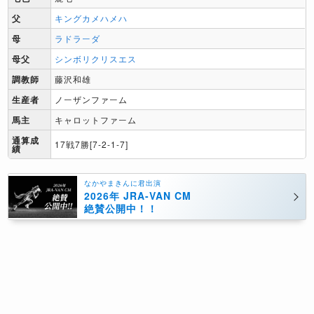
父
キングカメハメハ
母
ラドラーダ
母父
シンボリクリスエス
調教師
藤沢和雄
生産者
ノーザンファーム
馬主
キャロットファーム
通算成
17戦7勝[7-2-1-7]
績
なかやまきんに君出演
2026年 JRA-VAN CM
絶賛公開中！！