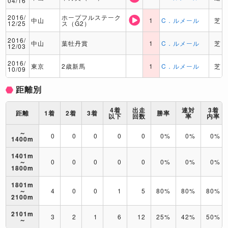
04/16
2016/
ホープフルステーク
中山
1
C．ルメール
芝
12/25
ス（G2）
2016/
中山
葉牡丹賞
1
C．ルメール
芝
12/03
2016/
東京
2歳新馬
1
C．ルメール
芝
10/09
距離別
4着
出走
連対
3着
距離
1着
2着
3着
勝率
以下
回数
率
内率
～
0
0
0
0
0
0%
0%
0%
1400m
1401m
～
0
0
0
0
0
0%
0%
0%
1800m
1801m
～
4
0
0
1
5
80%
80%
80%
2100m
2101m
3
2
1
6
12
25%
42%
50%
～