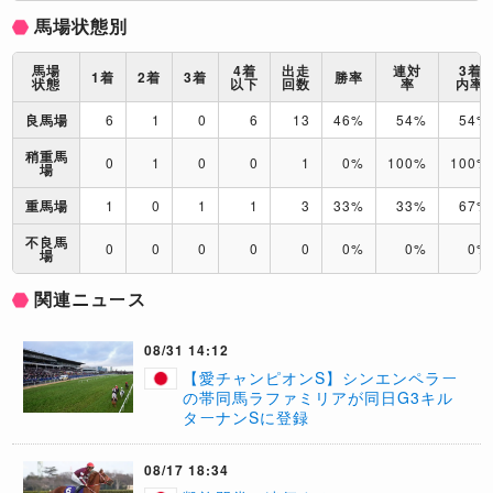
馬場状態別
馬場
4着
出走
連対
3着
1着
2着
3着
勝率
状態
以下
回数
率
内率
良馬場
6
1
0
6
13
46%
54%
54%
稍重馬
0
1
0
0
1
0%
100%
100%
場
重馬場
1
0
1
1
3
33%
33%
67%
不良馬
0
0
0
0
0
0%
0%
0%
場
関連ニュース
08/31 14:12
【愛チャンピオンS】シンエンペラー
の帯同馬ラファミリアが同日G3キル
ターナンSに登録
08/17 18:34