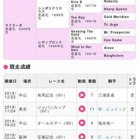
Roberto
Kris S
黒鹿毛 1977年
シンボリクリス
生
Sharp Queen
エス
黒鹿毛 1999年
Gold Meridian
Tee Kay
生
黒鹿毛 1991年
生
Tri Argo
ラドラーダ
青鹿毛 2006年
Seeking The
生
Mr. Prospector
Gold
黒鹿毛 1985年
Con Game
生
レディブロンド
鹿毛 1998年生
Wind In Her
Alzao
Hair
黒鹿毛 1991年
Burghclere
生
競走成績
トラ
開催日
場所
レース名
動画
着順
騎手
ック
2019/
中山
有馬記念（G1）
7
三浦皇成
芝
12/22
2019/
ジャパンカップ
東京
11
W．ビュイック
芝
11/24
（G1）
2019/
中山
オールカマー（G2）
4
福永祐一
芝
09/22
2019/
阪神
宝塚記念（G1）
5
C．ルメール
芝
06/23