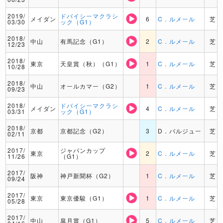
2019/
ドバイシーマクラシ
メイダン
6
C．ルメール
芝
03/30
ック（G1）
2018/
中山
有馬記念（G1）
2
C．ルメール
芝
12/23
2018/
東京
天皇賞（秋）（G1）
1
C．ルメール
芝
10/28
2018/
中山
オールカマー（G2）
1
C．ルメール
芝
09/23
2018/
ドバイシーマクラシ
メイダン
4
C．ルメール
芝
03/31
ック（G1）
2018/
京都
京都記念（G2）
3
D．バルジュー
芝
02/11
2017/
ジャパンカップ
東京
2
C．ルメール
芝
11/26
（G1）
2017/
阪神
神戸新聞杯（G2）
1
C．ルメール
芝
09/24
2017/
東京
東京優駿（G1）
1
C．ルメール
芝
05/28
2017/
中山
皐月賞（G1）
5
C．ルメール
芝